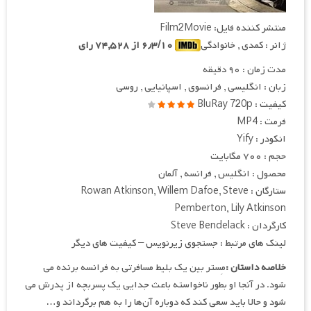
منتشر کننده فایل: Film2Movie
ژانر : کمدی , خانوادگی
۶٫۳/۱۰ از ۷۴,۵۲۸ رای
مدت زمان : ۹۰ دقیقه
زبان : انگلیسی , فرانسوی , اسپانیایی , روسی
کیفیت : BluRay 720p
فرمت : MP4
انکودر : Yify
حجم : ۷۰۰ مگابایت
محصول : انگلیس , فرانسه , آلمان
ستارگان : Rowan Atkinson, Willem Dafoe, Steve
Pemberton, Lily Atkinson
کارگردان : Steve Bendelack
لینک های مرتبط : جستجوی زیرنویس – کیفیت های دیگر
خلاصه داستان :
مِستر بین یک بلیط مسافرتی به فرانسه برنده می
شود. در آنجا او بطور ناخواسته باعث جدایی یک پسربچه از پدرش می
شود و حالا باید سعی کند که دوباره آن‌ها را به هم برگرداند و…