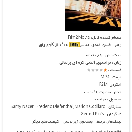
منتشر کننده فایل: Film2Movie
ژانر : اکشن, کمدی, جنایی
۷/۱۰ از ۸۹K رای
مدت زمان : ۸۹ دقیقه
زبان : فرانسوی, آلمانی, کره ای, پرتغالی
کیفیت :
فرمت : MP4
انکودر : F2M
حجم : متفاوت با کیفیت
محصول : فرانسه
ستارگان : Samy Naceri, Frédéric Diefenthal, Marion Cotillard
کارگردان : Gérard Pirès
لینک‌های مرتبط : جستجوی زیرنویس – کیفیت‌های دیگر
خلاصه داستان :
تاکسی , نام فیلمی در ژانر های اکشن , کمدی و جنایی