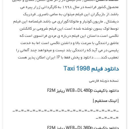
محصول کشور فرانسه در سال ۱۹۹۸ به کارگردانی ژرار پیره می
باشد.از بازیگران این فیلم میتوان به سامی ناصری , فردریک
دیفنتال , ماریون کوتیار و مانوئلا گوراری می باشد.فیلمنامه این فیلم
توسط لوک بسون نوشته شده است.این فیلم شروعی بر کالکشن
تاکسی است.داستان این فیلم درباره ی مردی فرانسوی است که
عاشق رانندگی با سرعت بالا و داشتن تاکسی است اما به خدمت
پلیسی در می آید که رانندگی بلد نیست و میخواهد چند آلمانی را
تعقیب کند….. دانلود و پخش فقط با IP ایران امکان پذیر هست
دانلود فیلم Taxi 1998
نسخه دوبله فارسی
دانلود با کیفیت WEB-DL 480p ریلیز F2M
|
لینک مستقیم
|
-=-=-=-=-=-=-=-=-=-=-=-=-=-=-=-=-=-=-
=-=-=-=-
دانلود با کیفیت WEB-DL 360p ریلیز F2M