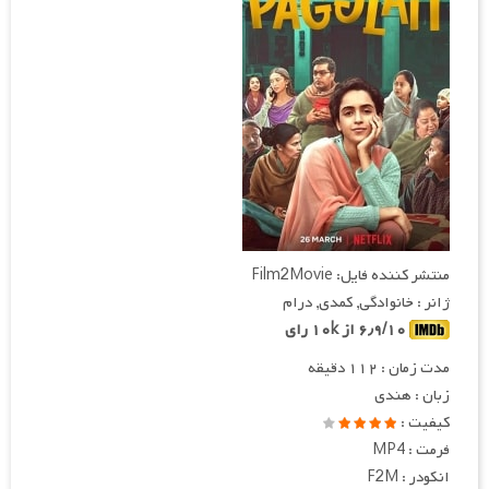
منتشر کننده فایل: Film2Movie
ژانر : خانوادگی, کمدی, درام
۶٫۹/۱۰ از ۱۰k رای
مدت زمان : ۱۱۲ دقیقه
زبان : هندی
کیفیت :
فرمت : MP4
انکودر : F2M