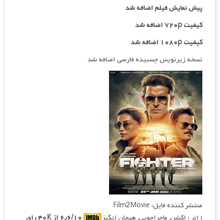
پیش نمایش فیلم اضافه شد
کیفیت ۷۲۰p اضافه شد
کیفیت ۱۰۸۰p اضافه شد
نسخه زیرنویس چسبیده فارسی اضافه شد
منتشر کننده فایل: Film2Movie
ژانر : اکشن, ماجراجویی, هیجان انگیز
۶٫۶/۱۰ از ۴۰K رای