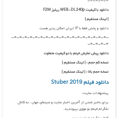
=-=-=-=-
دانلود با کیفیت WEB-DL 240p ریلیز F2M
| لینک مستقیم
|
دانلود و پخش فقط با IP ایران امکان پذیر هست
-=-=-=-=-=-=-=-=-=-=-=-=-=-=-=-=-=-=-
=-=-=-=-
دانلود پیش نمایش فیلم با دو کیفیت متفاوت
نسخه کم حجم : | لینک مستقیم |
نسخه حجم بالا : | لینک مستقیم |
دانلود فیلم Stuber 2019
پیشنهادات سایت:
برای باخبر شدن از آخرین اخبار سایت و سینمای جهان ، به کانال
تلگرام فیلم تو مووی بپیوندید.