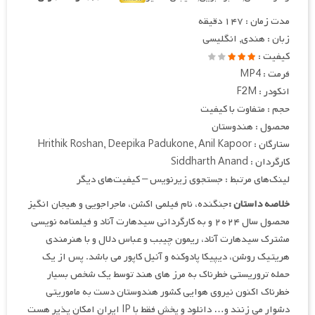
مدت زمان : ۱۴۷ دقیقه
زبان : هندی, انگلیسی
کیفیت :
فرمت : MP4
انکودر : F2M
حجم : متفاوت با کیفیت
محصول : هندوستان
ستارگان : Hrithik Roshan, Deepika Padukone, Anil Kapoor
کارگردان : Siddharth Anand
لینک‌های مرتبط : جستجوی زیرنویس – کیفیت‌های دیگر
خلاصه داستان :
جنگنده، نام فیلمی اکشن، ماجراجویی و هیجان انگیز
محصول سال ۲۰۲۴ و به کارگردانی سیدهارت آناد و فیلمنامه نویسی
مشترک سیدهارت آناد، ریمون چیبب و عباس دلال و با هنرمندی
هریتیک روشن، دیپیکا پادوکنه و آنیل کاپور می باشد. پس از یک
حمله تروریستی خطرناک به مرز های هند توسط یک شخص بسیار
خطرناک اکنون نیروی هوایی کشور هندوستان دست به ماموریتی
دشوار می زنند و… دانلود و پخش فقط با IP ایران امکان پذیر هست