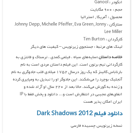
انکودر : Ganool
حجم : ۹۰۰ مگابایت
محصول : آمریکا , استرالیا
ستارگان : Johnny Depp, Michelle Pfeiffer, Eva Green, Jonny
Lee Miller
کارگردان : Tim Burton
لینک های مرتبط : جستجوی زیرنویس – کیفیت های دیگر
خلاصه داستان :
سایه‌های سیاه ، فیلمی کمدی ، ترسناک و فانتزی به
کارگردانی تیم برتون است. این فیلم داستان مردی است به نام
بارناباس کالینز که یک روز درسال ۱۷۵۲ میلادی قلب جادوگری به نام
آنجلیک بوچرد را می‌شکند. این جادوگر او را تبدیل به ومپایری کرده
و زنده به گورش می‌کند. حالا بعد از ۲۲۰ سال او آزاد شده و
اتفاق‌های عجیبی در انتظارش است و… دانلود و پخش فقط با IP
ایران امکان پذیر هست
دانلود فیلم Dark Shadows 2012
نسخه زیرنویس چسبیده فارسی