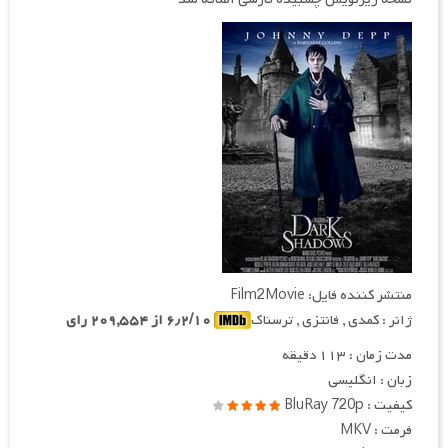
منتشر کننده فایل: Film2Movie
ژانر : کمدی , فانتزی , ترسناک
۶٫۲/۱۰ از ۲۰۹,۵۵۴ رای
مدت زمان : ۱۱۳ دقیقه
زبان : انگلیسی
کیفیت : BluRay 720p
فرمت : MKV