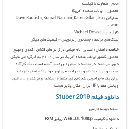
حجم : متفاوت با کیفیت
محصول : ایالات متحده آمریکا
ستارگان : Dave Bautista, Kumail Nanjiani, Karen Gillan, Iko
Uwais
کارگردان : Michael Dowse
لینک‌های مرتبط : جستجوی زیرنویس – کیفیت‌های دیگر
خلاصه داستان :
استابر ، نام فیلمی در ژانر های اکشن , کمدی و مهیج
محصول کشور ایالات متحده آمریکا در سال ۲۰۱۹ به کارگردانی مایکل
دووز می‌باشد. در خلاصه داستان این فیلم آمده است ، یک کارآگاه
عجیب و غریب به نام و یک راننده‌ ی اوبر خود را که استو نام دارد
برای یک ماجراجویی شبانه‌ی غیرمنتظره استخدام می‌کند و… دانلود
و پخش فقط با IP ایران امکان پذیر هست
دانلود فیلم Stuber 2019
نسخه دوبله فارسی
دانلود با کیفیت WEB-DL 1080p ریلیز F2M