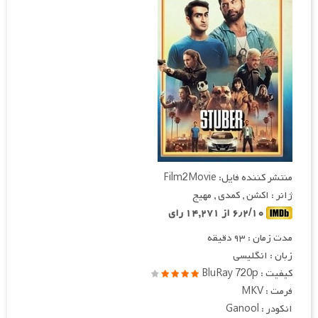
منتشر کننده فایل: Film2Movie
ژانر : اکشن , کمدی , مهیج
۶٫۲/۱۰ از ۱۴,۲۷۱ رای
مدت زمان : ۹۳ دقیقه
زبان : انگلیسی
کیفیت : BluRay 720p
فرمت : MKV
انکودر : Ganool