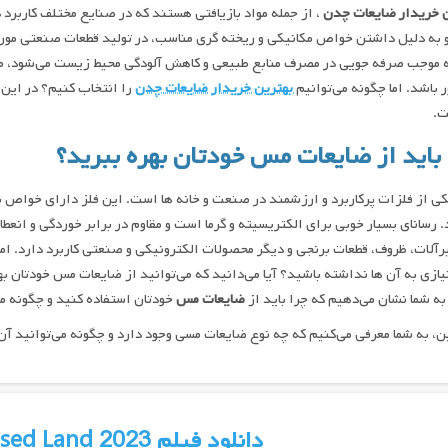
ن خریدار ضایعات چدن
، از جمله مواد بازیافتی هستند که در صنایع مختلف کاربرد
به دلیل داشتن خواص مکانیکی و ریخته ‌گری مناسب، در تولید قطعات صنعتی مورد 
 موجب صرفه‌ جویی در مصرف منابع طبیعی و کاهش آلودگی محیط زیست می‌شود، می
 باشد. اما چگونه می‌توانیم
بهترین خریدار ضایعات چدن
را انتخاب کنیم؟ در این 
ت.
باید از ضایعات مس خودتان بهره ببرید؟
ی از فلزات پرکاربرد و ارزشمند در صنعت و خانه ‌ها است. این فلز دارای خواص 
. رسانای بسیار خوبی برای الکتریسیته و گرما است و مقاوم در برابر خوردگی و انعطاف 
یرآلات، ظروف، قطعات برنجی و دیگر محصولات الکترونیکی و صنعتی کاربرد دارد. اما 
یازی به آن ‌ها نداشته باشید؟ آیا می‌دانید که می‌توانید از ضایعات مس خودتان 
 به شما نشان می‌دهیم که چرا باید از
ضایعات مس
خودتان استفاده کنید و چگونه می‌
، به شما معرفی می‌کنیم که چه نوع ضایعات مسی وجود دارد و چگونه می‌توانید آن‌
دانلود فیلم The Promised Land 2023