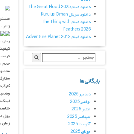
دانلود فیلم The Great Flood 2025
دانلود سریال Kurulus Orhan
منتشر کنن
دانلود فیلم The Thing with
ژانر :
Feathers 2025
۰
دانلود فیلم Adventure Planet 2012
زبان :
کیفیت : ۲۰p – ۱۰۸۰p
فرمت : V
حجم : 
محصول 
ستارگان : ung-Dae, On Joo-Wan
بایگانی‌ها
کارگردان : k Chan-yul
وضعیت
دسامبر 2025
لینک‌ه
نوامبر 2025
خلاصه 
اکتبر 2025
یول می
سپتامبر 2025
زمان ب
آگوست 2025
جولای 2025