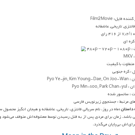
ده فایل: Film2Movie
 فانتزی, تاریخی, عاشقانه
۷٫۲/۱ از ۴۱۶ رای
 کره ای
۴۸۰p – ۷
MK
متفاوت با کیفیت
: کره جنوبی
Pyo Ye-jin, Kim Yo
Pyo Min-soo, Par
 : سانسور شده
ای مرتبط : جستجوی زیرنویس فارسی
داستان :
 باشد. زمان برای مردی پس از به قتل رسیدن توسط معشوقه‌اش متوقف می‌شود و زن
رای‌اش بی‌پایان می‌گذرد.