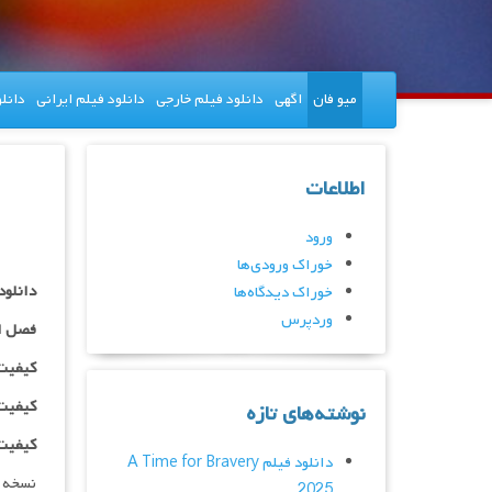
میو فان
اگهی
دانلود فیلم خارجی
دانلود فیلم ایرانی
دانل
اطلاعات
ورود
خوراک ورودی‌ها
دانلود سریال he Day
خوراک دیدگاه‌ها
وردپرس
فصل ا
کیفیت ۴۸۰p اضافه
کیفیت ۰p
نوشته‌های تازه
کیفیت ۱۰۸۰p اضاف
دانلود فیلم A Time for Bravery
نسخه 
2025