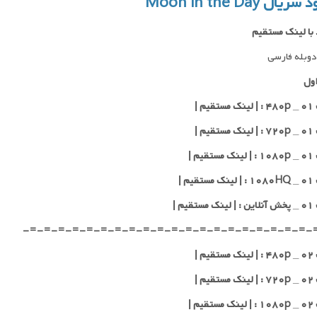
ریال Moon in the Day
 با لینک مستقیم
وبله فارسی
ول
یم |
یم |
یم |
یم |
قیم |
-=-=-=-=-=-=-=-=-=-=-=-=-=-=-=-=-=-=-=-=-
یم |
یم |
یم |