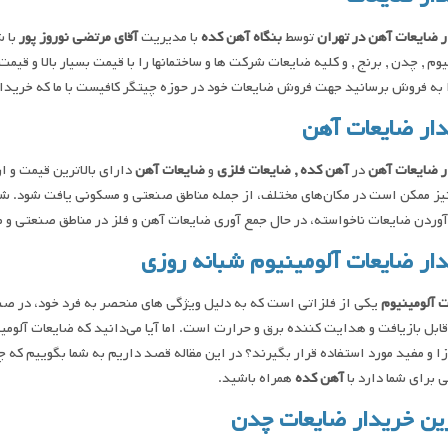
 ضایعات آهن در تهران
توسط
بنگاه آهن کده
با مدیریت
آقای مرتضی نوروز پور
با 
یوم , چدن , برنج , و کلیه ضایعات شرکت ها و ساختمانها را با قیمت بسیار بالا و 
 به فروش برسانید جهت فروش ضایعات خود در حوزه چیتگر کافیست با ما که خریدا
ار ضایعات آهن
ر ضایعات آهن
در
آهن کده , ضایعات فلزی
و
ضایعات آهن
دارای بالاترین قیمت و 
نیز ممکن است در مکان‌های مختلف، از جمله مناطق صنعتی و مسکونی یافت شود. شرک
ردن ضایعات ناخواسته، در حال جمع آوری ضایعات آهن و فلز در مناطق صنعتی و
ار ضایعات آلومینیوم شبانه روزی
 آلومینیوم
یکی از فلزاتی است که به دلیل ویژگی ‌های منحصر به فرد خود، در صنا
قابل بازیافت و هدایت‌ کننده برق و حرارت است. اما آیا می‌دانید که ضایعات آلومی
ا و مفید مورد استفاده قرار بگیرند؟ در این مقاله قصد داریم به شما بگوییم که چر
ی برای شما دارد با
آهن کده
همراه باشید.
ین خریدار ضایعات چدن