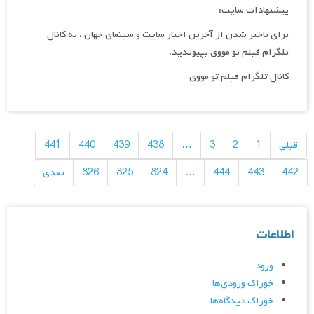
پیشنهادات سایت:
برای باخبر شدن از آخرین اخبار سایت و سینمای جهان ، به کانال
تلگرام فیلم تو مووی بپیوندید.
کانال تلگرام فیلم تو مووی
راهبری
نوشته‌ها
قبلی
1
2
3
…
438
439
440
441
442
443
444
…
824
825
826
بعدی
اطلاعات
ورود
خوراک ورودی‌ها
خوراک دیدگاه‌ها