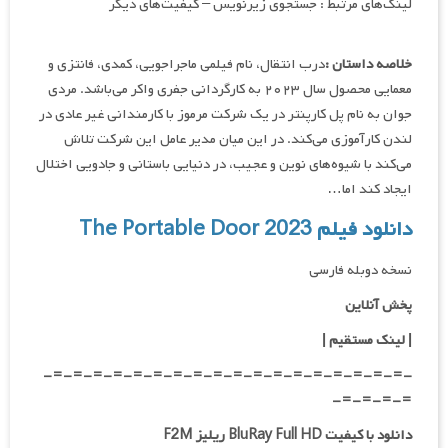
لینک‌های مرتبط : جستجوی زیرنویس – کیفیت‌های دیگر
خلاصه داستان :
درب انتقال، نام فیلمی ماجراجویی، کمدی، فانتزی و
معمایی محصول سال ۲۰۲۳ به کارگردانی جفری واکر می‌باشد. مردی
جوان به نام پل کارپنتر در یک شرکت مرموز با کارمندانی غیر عادی در
لندن کارآموزی می‌کند. در این میان مدیر عامل این شرکت تلاش
می‌کند با شیوه‌های نوین و عجیب، در دنیایی باستانی و جادویی اختلال
ایجاد کند اما…
دانلود فیلم The Portable Door 2023
نسخه دوبله فارسی
پخش آنلاین
| لینک مستقیم
|
-=-=-=-=-=-=-=-=-=-=-=-=-=-=-=-=-=-=-
=-=-=-=-
دانلود با کیفیت BluRay Full HD ریلیز F2M