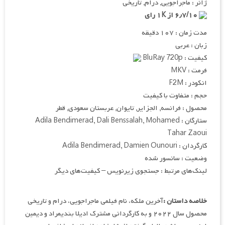
ژانر : ماجراجویی, درام, تاریخی
۶٫۷/۱۰ از ۱K رای
مدت زمان : ۱۰۷ دقیقه
زبان : عربی
کیفیت : BluRay 720p
فرمت : MKV
انکودر : F2M
حجم : متفاوت با کیفیت
محصول : فرانسه, الجزایر, تایوان, عربستان سعودی, قطر
ستارگان : Adila Bendimerad, Dali Benssalah, Mohamed
Tahar Zaoui
کارگردان : Adila Bendimerad, Damien Ounouri
وضعیت : سانسور شده
لینک‌های مرتبط : جستجوی زیرنویس – کیفیت‌های دیگر
خلاصه داستان :
آخرین ملکه، نام فیلمی ماجراجویی، درام و تاریخی
محصول سال ۲۰۲۲ و به کارگردانی مشترک ادیلا بندیمراد و دیمین