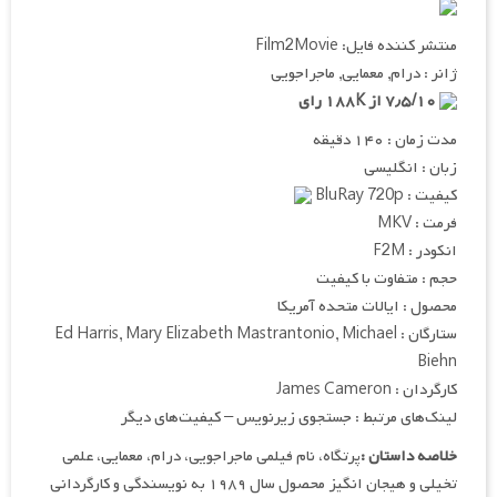
منتشر کننده فایل: Film2Movie
ژانر : درام, معمایی, ماجراجویی
۷٫۵/۱۰ از ۱۸۸K رای
مدت زمان : ۱۴۰ دقیقه
زبان : انگلیسی
کیفیت : BluRay 720p
فرمت : MKV
انکودر : F2M
حجم : متفاوت با کیفیت
محصول : ایالات متحده آمریکا
ستارگان : Ed Harris, Mary Elizabeth Mastrantonio, Michael
Biehn
کارگردان : James Cameron
لینک‌های مرتبط : جستجوی زیرنویس – کیفیت‌های دیگر
خلاصه داستان :
پرتگاه، نام فیلمی ماجراجویی، درام، معمایی، علمی
تخیلی و هیجان انگیز محصول سال ۱۹۸۹ به نویسندگی و کارگردانی