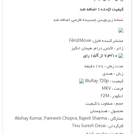
کیفیت ۱۰۸۰p اضافه شد
نسخه زیرنویس چسبیده فارسی اضافه شد
منتشر کننده فایل: Film2Movie
ژانر : اکشن, درام, هیجان انگیز
۷٫۳/۱۰ از ۱۵K رای
مدت زمان : ۱۲۸ دقیقه
زبان : هندی
کیفیت : BluRay 720p
فرمت : MKV
انکودر : F2M
حجم : متفاوت با کیفیت
محصول : هندوستان
ستارگان : Akshay Kumar, Parineeti Chopra, Rajesh Sharma
کارگردان : Tinu Suresh Desai
وضعیت : سانسور شده