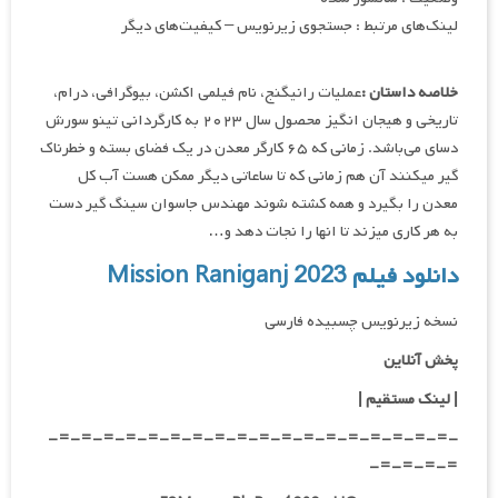
لینک‌های مرتبط : جستجوی زیرنویس – کیفیت‌های دیگر
خلاصه داستان :
عملیات رانیگنج، نام فیلمی اکشن، بیوگرافی، درام،
تاریخی و هیجان انگیز محصول سال ۲۰۲۳ به کارگردانی تینو سورش
دسای می‌باشد. زمانی که ۶۵ کارگر معدن در یک فضای بسته و خطرناک
گیر میکنند آن هم زمانی که تا ساعاتی دیگر ممکن هست آب کل
معدن را بگیرد و همه کشته شوند مهندس جاسوان سینگ گیر دست
به هر کاری میزند تا انها را نجات دهد و…
دانلود فیلم Mission Raniganj 2023
نسخه زیرنویس چسبیده فارسی
پخش آنلاین
| لینک مستقیم
|
-=-=-=-=-=-=-=-=-=-=-=-=-=-=-=-=-=-=-
=-=-=-=-