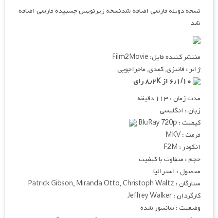
نسخه دوبله فارسی اضافه شدنسخه زیرنویس چسبیده فارسی اضافه
شد
منتشر کننده فایل: Film2Movie
ژانر : فانتزی, کمدی, ماجراجویی
۶٫۱/۱۰ از ۸٫۲K رای
مدت زمان : ۱۱۳ دقیقه
زبان : انگلیسی
کیفیت : BluRay 720p
فرمت : MKV
انکودر : F2M
حجم : متفاوت با کیفیت
محصول : استرالیا
ستارگان : Patrick Gibson, Miranda Otto, Christoph Waltz
کارگردان : Jeffrey Walker
وضعیت : سانسور شده