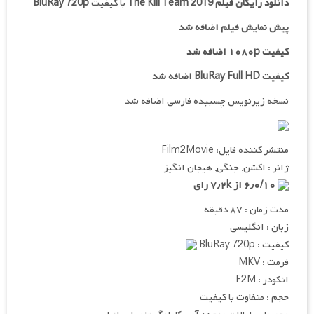
دانلود رایگان فیلم
The Kill Team 2019
با کیفیت
BluRay 720p
پیش نمایش فیلم اضافه شد
کیفیت ۱۰۸۰p اضافه شد
کیفیت BluRay Full HD اضافه شد
نسخه زیرنویس چسبیده فارسی اضافه شد
منتشر کننده فایل: Film2Movie
ژانر : اکشن, جنگی, هیجان انگیز
۶٫۰/۱۰ از ۷٫۲k رای
مدت زمان : ۸۷ دقیقه
زبان : انگلیسی
کیفیت : BluRay 720p
فرمت : MKV
انکودر : F2M
حجم : متفاوت با کیفیت