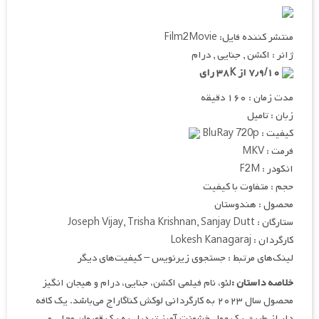
منتشر کننده فایل: Film2Movie
ژانر : اکشن , جنایی , درام
۷٫۹/۱۰ از ۳۸K رای
مدت زمان : ۱۶۰ دقیقه
زبان : تامیل
کیفیت : BluRay 720p
فرمت : MKV
انکودر : F2M
حجم : متفاوت با کیفیت
محصول : هندوستان
ستارگان : Joseph Vijay, Trisha Krishnan, Sanjay Dutt
کارگردان : Lokesh Kanagaraj
لینک‌های مرتبط : جستجوی زیرنویس – کیفیت‌های دیگر
خلاصه داستان :
لئو، نام فیلمی اکشن، جنایی، درام و هیجان انگیز
محصول سال ۲۰۲۳ به کارگردانی لوکش کناگاراج می‌باشد. یک کافه
دار از طریق یک عمل خشونت آمیز تبدیل به یک قهرمان محلی می