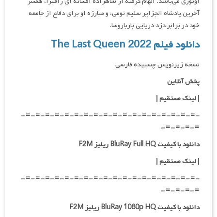
اونوری می‌باشد. الهام گرفته از شاهزاده افسانه ای زافیرا، همسر
آخرین پادشاه الجزایر سلیم تومی، و مبارزه او برای دفاع از جامعه
خود در برابر دزد دریایی بارباروسا.
دانلود فیلم The Last Queen 2022
نسخه زیرنویس چسبیده فارسی
پخش آنلاین
| لینک مستقیم
|
-=-=-=-=-=-=-=-=-=-=-=-=-=-=-=-=-=-=-
=-=-=-=-
دانلود با کیفیت BluRay Full HQ ریلیز F2M
|
لینک مستقیم
|
-=-=-=-=-=-=-=-=-=-=-=-=-=-=-=-=-=-=-
=-=-=-=-
دانلود با کیفیت BluRay 1080p HQ ریلیز F2M