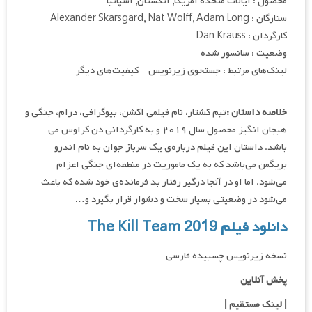
محصول : ایالات متحده آمریکا, انگستان, اسپانیا
ستارگان : Alexander Skarsgard, Nat Wolff, Adam Long
کارگردان : Dan Krauss
وضعیت : سانسور شده
لینک‌های مرتبط : جستجوی زیرنویس – کیفیت‌های دیگر
خلاصه داستان :
تیم کشتار، نام فیلمی اکشن، بیوگرافی، درام، جنگی و
هیجان انگیز محصول سال ۲۰۱۹ و به کارگردانی دن کراوس می
باشد. داستان این فیلم درباره‌ی یک سرباز جوان به نام اندرو
بریگمن می‌باشد که به یک ماموریت در منطقه‌ای جنگی اعزام
می‌شود. اما او در آنجا درگیر رفتار بد فرمانده‌ی خود شده که باعث
می‌شود در وضعیتی بسیار سخت و دشوار قرار بگیرد و…
دانلود فیلم The Kill Team 2019
نسخه زیرنویس چسبیده فارسی
پخش آنلاین
| لینک مستقیم
|