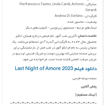
ستارگان : Pierfrancesco Favino, Linda Caridi, Antonio
Gerardi
کارگردان : Andrea Di Stefano
وضعیت : سانسور شده
لینک‌های مرتبط : جستجوی زیرنویس – کیفیت‌های دیگر
خلاصه داستان :
آخرین شب آمور، نام فیلمی درام و هیجان انگیز
محصول سال ۲۰۲۳ به کارگردانی آندره آ دی استفانو می‌باشد. یک
ستوان پلیس به نام فرانکو آمور در شب قبل از بازنشستگی برای
بررسی صحنه جنایتی که بهترین دوست و شریک قدیمی او دینو در
جریان سرقت الماس کشته شده است، فراخوانده می شود.
دانلود فیلم Last Night of Amore 2023
نسخه دوبله فارسی
پخش آنلاین
| لینک مستقیم
|
-=-=-=-=-=-=-=-=-=-=-=-=-=-=-=-=-=-=-