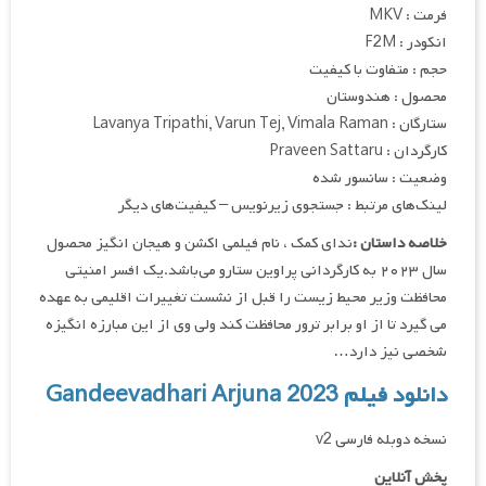
فرمت : MKV
انکودر : F2M
حجم : متفاوت با کیفیت
محصول : هندوستان
ستارگان : Lavanya Tripathi, Varun Tej, Vimala Raman
کارگردان : Praveen Sattaru
وضعیت : سانسور شده
لینک‌های مرتبط : جستجوی زیرنویس – کیفیت‌های دیگر
خلاصه داستان :
ندای کمک ، نام فیلمی اکشن و هیجان انگیز محصول
سال ۲۰۲۳ به کارگردانی پراوین ستارو می‌باشد.یک افسر امنیتی
محافظت وزیر محیط زیست را قبل از نشست تغییرات اقلیمی به عهده
می گیرد تا از او برابر ترور محافظت کند ولی وی از این مبارزه انگیزه
شخصی نیز دارد…
دانلود فیلم Gandeevadhari Arjuna 2023
نسخه دوبله فارسی v2
پخش آنلاین