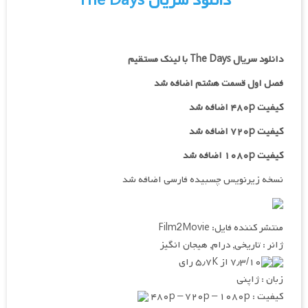
دانلود سریال The Days
دانلود سریال The Days با لینک مستقیم
فصل اول قسمت هشتم اضافه شد
کیفیت ۴۸۰p اضافه شد
کیفیت ۷۲۰p
اضافه شد
کیفیت ۱۰۸۰p اضافه شد
نسخه زیرنویس چسبیده فارسی اضافه شد
منتشر کننده فایل: Film2Movie
ژانر : تاریخی, درام, هیجان انگیز
۷٫۳/۱۰ از ۵٫۷K رای
زبان : ژاپنی
کیفیت : ۴۸۰p – ۷۲۰p – ۱۰۸۰p