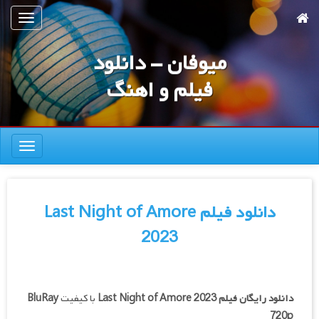
رش
تعویض
ه
ناوبری
حتوای
میوفان - دانلود
صلی
فیلم و اهنگ
تعویض
ناوبری
دانلود فیلم Last Night of Amore
2023
دانلود رایگان فیلم
Last Night of Amore 2023
با کیفیت
BluRay
720p