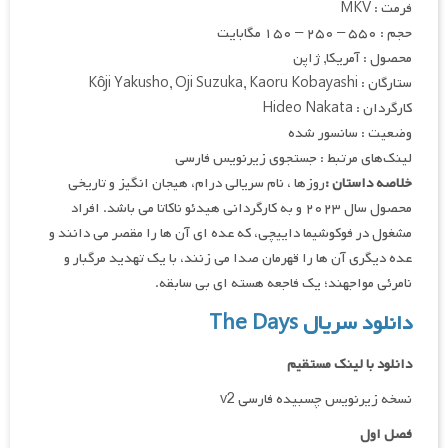
فرمت : MKV
حجم : ۵۵۰ – ۲۵۰ – ۱۵۰ مگابایت
محصول : آمریکا, ژاپن
ستارگان : Kôji Yakusho, Oji Suzuka, Kaoru Kobayashi
کارگردان : Hideo Nakata
وضعیت : سانسور شده
لینک‌های مرتبط : جستجوی زیرنویس فارسی
خلاصه داستان :
روزها ، نام سریالی درام، هیجان انگیز و تاریخی
محصول سال ۲۰۲۳ و به کارگردانی هیدئو ناکاتا می باشد. افراد
مشغول در فوکوشیما داییچی، که عده ای آن ها را مقصر می دانند و
عده دیگری آن ها را قهرمان صدا می زنند، با یک تهدید مرگبار و
نامرئی مواجهند؛ یک فاجعه هسته ای بی سابقه.
دانلود سریال The Days
دانلود با لینک مستقیم
نسخه زیرنویس چسبیده فارسی v2
فصل اول