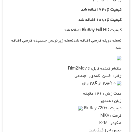
کیفیت ۷۲۰p اضافه شد
کیفیت ۱۰۸۰p اضافه شد
کیفیت BluRay Full HD اضافه شد
نسخه دوبله فارسی اضافه شدنسخه زیرنویس چسبیده فارسی اضافه
شد
منتشر کننده فایل: Film2Movie
ژانر : اکشن , کمدی , اجتماعی
۴٫۸/۱۰ از ۲۸K رای
مدت زمان : ۱۲۶ دقیقه
زبان : هندی
کیفیت : BluRay 720p
فرمت : MKV
انکودر : F2M
حجم : ۱٫۴ گیگابایت