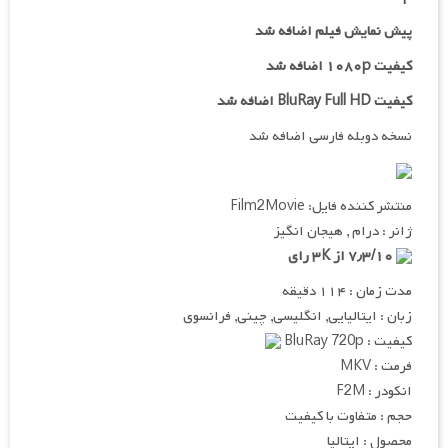
پیش نمایش فیلم اضافه شد
کیفیت ۱۰۸۰p اضافه شد
کیفیت BluRay Full HD اضافه شد
نسخه دوبله فارسی اضافه شد
منتشر کننده فایل: Film2Movie
ژانر : درام , هیجان انگیز
۷٫۳/۱۰ از ۳K رای
مدت زمان : ۱۱۴ دقیقه
زبان : ایتالیایی, انگلیسی, چینی, فرانسوی
کیفیت : BluRay 720p
فرمت : MKV
انکودر : F2M
حجم : متفاوت با کیفیت
محصول : ایتالیا