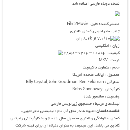
نسخه دوبله فارسی اضافه شد
منتشر کننده فایل: Film2Movie
ژانر : ماجراجویی, کمدی, فانتزی
۷٫۰/۱۰ از ۸٫۲k رای
زبان : انگلیسی
کیفیت : ۴۸۰p – ۷۲۰p – ۱۰۸۰p
فرمت : MKV
حجم : متفاوت با کیفیت
محصول : ایالات متحده آمریکا
ستارگان : Billy Crystal, John Goodman, Ben Feldman
کارگردان : Bobs Gannaway
وضعیت : سانسور شده
لینک‌های مرتبط : جستجوی زیرنویس فارسی
خلاصه داستان :
هیولا ها در محل کار، نام انیمیشنی ماجراجویی،
کمدی، خانوادگی و فانتزی محصول سال ۲۰۲۱ و به کارگردانی رابرتس
گاناوی می باشد. این مجموعه به عنوان دنباله ای برای فیلم شرکت