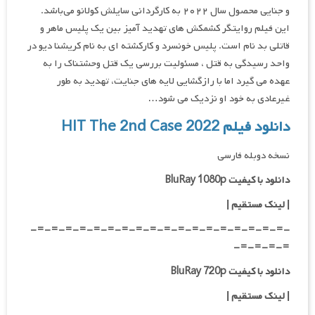
و جنایی محصول سال ۲۰۲۲ به کارگردانی سایلش کولانو می‌باشد.
این فیلم روایتگر کشمکش های تهدید آمیز بین یک پلیس ماهر و
قاتلی بد نام است. پلیس خونسرد و کارکشته ای به نام کریشنا دیو در
واحد رسیدگی به قتل ، مسئولیت بررسی یک قتل وحشتناک را به
عهده می گیرد اما با رازگشایی لایه های جنایت، تهدید به طور
غیرعادی به خود او نزدیک می شود…
دانلود فیلم HIT The 2nd Case 2022
نسخه دوبله فارسی
دانلود با کیفیت BluRay 1080p
|
لینک مستقیم |
-=-=-=-=-=-=-=-=-=-=-=-=-=-=-=-=-=-=-
=-=-=-=-
دانلود با کیفیت BluRay 720p
| لینک مستقیم |