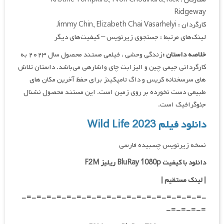
Ridgeway
کارگردان : Jimmy Chin, Elizabeth Chai Vasarhelyi
لینک‌های مرتبط : جستجوی زیرنویس – کیفیت‌های دیگر
خلاصه داستان :
زندگی وحشی ، فیلمی مستند محصول سال ۲۰۲۳ به
کارگردانی جیمی چین و الیزابت چای واشارهی می‌باشد. داستان تلاش
های سرسختانه کریس و داگ تامپکینز برای حفظ آخرین مکان های
طبیعی دست نخورده بر روی زمین است. این مستند محصول نشنال
جئوگرافیک است.
دانلود فیلم Wild Life 2023
نسخه زیرنویس چسبیده فارسی
دانلود با کیفیت BluRay 1080p ریلیز F2M
|
لینک مستقیم
|
-=-=-=-=-=-=-=-=-=-=-=-=-=-=-=-=-=-=-
=-=-=-=-