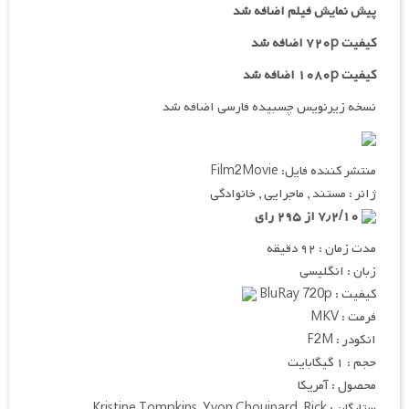
پیش نمایش فیلم اضافه شد
کیفیت ۷۲۰p اضافه شد
کیفیت ۱۰۸۰p اضافه شد
نسخه زیرنویس چسبیده فارسی اضافه شد
منتشر کننده فایل: Film2Movie
ژانر : مستند , ماجرایی , خانوادگی
۷٫۲/۱۰ از ۲۹۵ رای
مدت زمان : ۹۲ دقیقه
زبان : انگلیسی
کیفیت : BluRay 720p
فرمت : MKV
انکودر : F2M
حجم : ۱ گیگابایت
محصول : آمریکا
ستارگان : Kristine Tompkins, Yvon Chouinard, Rick