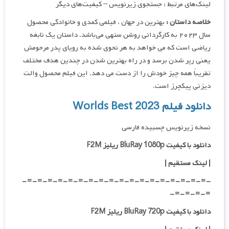
لینک‌های مرتبط : جستجوی زیرنویس – کیفیت‌های دیگر
خلاصه داستان :
بهترین در جهان ، فیلمی کمدی و خانوادگی محصول
سال ۲۰۲۳ به کارگردانی روشن ستهی می‌باشد. داستان یک نابغه
ریاضی است که می خواهد به هر نحوی شده به رویای پدر مرحومش
یعنی رپر شدن برسد و در راه بهترین شدن در چندین هدف مختلف
تقریباً همه چیز خودش را از دست می دهد. این فیلم محصول والت
دیزنی پیکچرز است.
دانلود فیلم Worlds Best 2023
نسخه زیرنویس چسبیده فارسی
دانلود با کیفیت BluRay 1080p ریلیز F2M
|
لینک مستقیم
|
-=-=-=-=-=-=-=-=-=-=-=-=-=-=-=-=-=-=-
=-=-=-=-
دانلود با کیفیت BluRay 720p ریلیز F2M