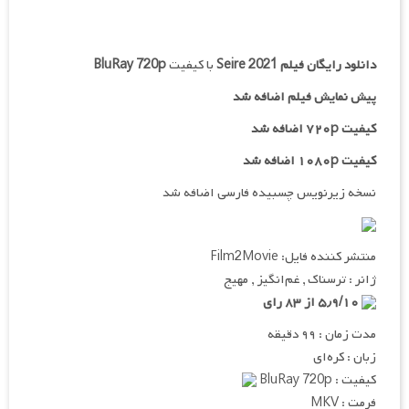
دانلود رایگان فیلم
Seire 2021
با کیفیت
BluRay 720p
پیش نمایش فیلم اضافه شد
کیفیت ۷۲۰p اضافه شد
کیفیت ۱۰۸۰p اضافه شد
نسخه زیرنویس چسبیده فارسی اضافه شد
منتشر کننده فایل: Film2Movie
ژانر : ترسناک , غم‌انگیز , مهیج
۵٫۹/۱۰ از ۸۳ رای
مدت زمان : ۹۹ دقیقه
زبان : کره‌ای
کیفیت : BluRay 720p
فرمت : MKV