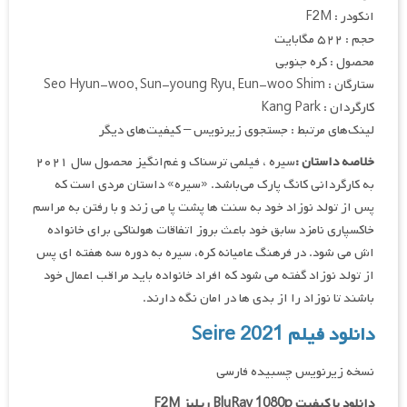
انکودر : F2M
حجم : ۵۲۲ مگابایت
محصول : کره جنوبی
ستارگان : Seo Hyun-woo, Sun-young Ryu, Eun-woo Shim
کارگردان : Kang Park
لینک‌های مرتبط : جستجوی زیرنویس – کیفیت‌های دیگر
خلاصه داستان :
سیره ، فیلمی ترسناک و غم‌انگیز محصول سال ۲۰۲۱
به کارگردانی کانگ پارک می‌باشد. «سیره» داستان مردی است که
پس از تولد نوزاد خود به سنت ها پشت پا می زند و با رفتن به مراسم
خاکسپاری نامزد سابق خود باعث بروز اتفاقات هولناکی برای خانواده
اش می شود. در فرهنگ عامیانه کره، سیره به دوره سه هفته ای پس
از تولد نوزاد گفته می شود که افراد خانواده باید مراقب اعمال خود
باشند تا نوزاد را از بدی ها در امان نگه دارند.
دانلود فیلم Seire 2021
نسخه زیرنویس چسبیده فارسی
دانلود با کیفیت BluRay 1080p ریلیز F2M