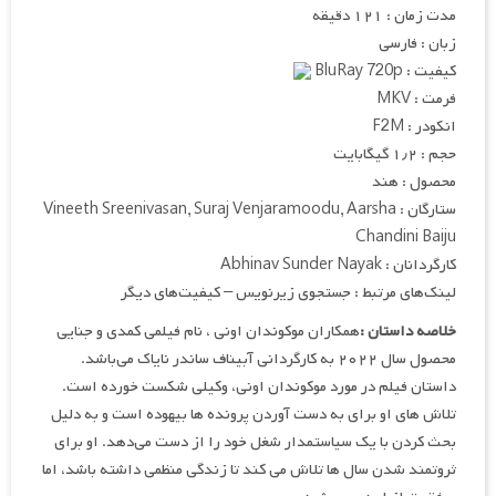
مدت زمان : ۱۲۱ دقیقه
زبان : فارسی
کیفیت : BluRay 720p
فرمت : MKV
انکودر : F2M
حجم : ۱٫۲ گیگابایت
محصول : هند
ستارگان : Vineeth Sreenivasan, Suraj Venjaramoodu, Aarsha
Chandini Baiju
کارگردانان : Abhinav Sunder Nayak
لینک‌های مرتبط : جستجوی زیرنویس – کیفیت‌های دیگر
خلاصه داستان :
همکاران موکوندان اونی ، نام فیلمی کمدی و جنایی
محصول سال ۲۰۲۲ به کارگردانی آبیناف ساندر نایاک می‌باشد.
داستان فیلم در مورد موکوندان اونی، وکیلی شکست خورده است.
تلاش های او برای به دست آوردن پرونده ها بیهوده است و به دلیل
بحث کردن با یک سیاستمدار شغل خود را از دست می‌دهد. او برای
ثروتمند شدن سال ها تلاش می کند تا زندگی منظمی داشته باشد، اما