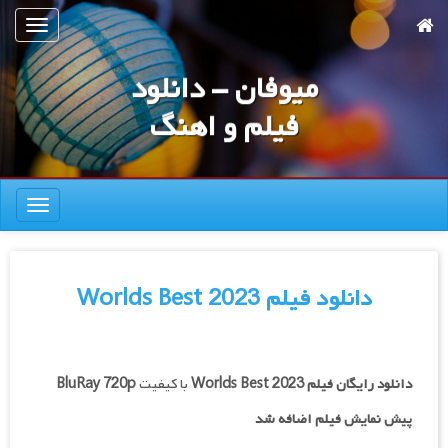
رش
تعویض
ه
ناوبری
حتوای
میوفان - دانلود
صلی
فیلم و اهنگ
تعویض
ناوبری
دانلود فیلم Worlds Best 2023
دانلود رایگان فیلم
Worlds Best 2023
با کیفیت
BluRay 720p
پیش نمایش فیلم اضافه شد