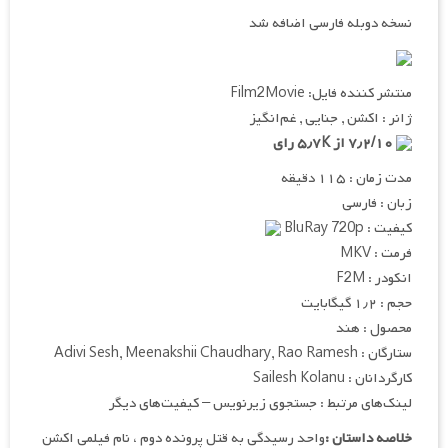
نسخه دوبله فارسی اضافه شد
منتشر کننده فایل: Film2Movie
ژانر : اکشن , جنایی , غم‌انگیز
۷٫۲/۱۰ از ۵٫۷K رای
مدت زمان : ۱۱۵ دقیقه
زبان : فارسی
کیفیت : BluRay 720p
فرمت : MKV
انکودر : F2M
حجم : ۱٫۲ گیگابایت
محصول : هند
ستارگان : Adivi Sesh, Meenakshii Chaudhary, Rao Ramesh
کارگردانان : Sailesh Kolanu
لینک‌های مرتبط : جستجوی زیرنویس – کیفیت‌های دیگر
خلاصه داستان :
واحد رسیدگی به قتل پرونده دوم ، نام فیلمی اکشن