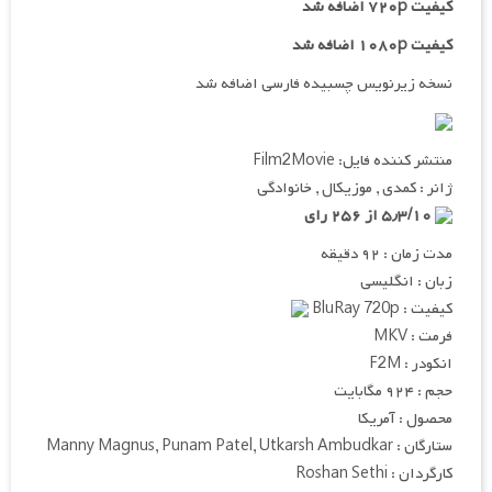
کیفیت ۷۲۰p اضافه شد
کیفیت ۱۰۸۰p اضافه شد
نسخه زیرنویس چسبیده فارسی اضافه شد
منتشر کننده فایل: Film2Movie
ژانر : کمدی , موزیکال , خانوادگی
۵٫۳/۱۰ از ۲۵۶ رای
مدت زمان : ۹۲ دقیقه
زبان : انگلیسی
کیفیت : BluRay 720p
فرمت : MKV
انکودر : F2M
حجم : ۹۲۴ مگابایت
محصول : آمریکا
ستارگان : Manny Magnus, Punam Patel, Utkarsh Ambudkar
کارگردان : Roshan Sethi