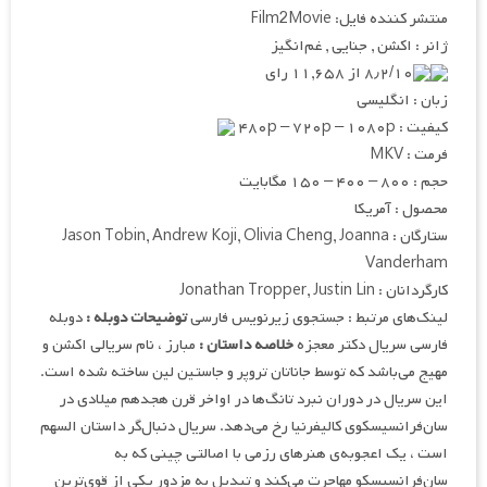
منتشر کننده فایل: Film2Movie
ژانر : اکشن , جنایی , غم‌انگیز
۸٫۲/۱۰ از ۱۱,۶۵۸ رای
زبان : انگلیسی
کیفیت : ۴۸۰p – ۷۲۰p – ۱۰۸۰p
فرمت : MKV
حجم : ۸۰۰ – ۴۰۰ – ۱۵۰ مگابایت
محصول : آمریکا
ستارگان : Jason Tobin, Andrew Koji, Olivia Cheng, Joanna
Vanderham
کارگردانان : Jonathan Tropper, Justin Lin
لینک‌های مرتبط : جستجوی زیرنویس فارسی
توضیحات دوبله :
دوبله
فارسی سریال دکتر معجزه
خلاصه داستان :
مبارز ، نام سریالی اکشن و
مهیج می‌باشد که توسط جاناتان تروپر و جاستین لین ساخته شده است.
این سریال در دوران نبرد تانگ‌ها در اواخر قرن هجدهم میلادی در
سان‌فرانسیسکوی کالیفرنیا رخ می‌دهد. سریال دنبال‌گر داستان السهم
است ، یک اعجوبه‌ی هنرهای رزمی با اصالتی چینی که به
سان‌فرانسیسکو مهاجرت می‌کند و تبدیل به مزدور یکی از قوی‌ترین