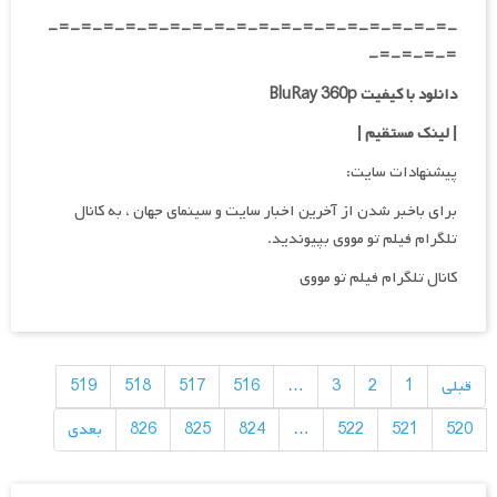
-=-=-=-=-=-=-=-=-=-=-=-=-=-=-=-=-=-=-
=-=-=-=-
دانلود با کیفیت BluRay 360p
| لینک مستقیم |
پیشنهادات سایت:
برای باخبر شدن از آخرین اخبار سایت و سینمای جهان ، به کانال
تلگرام فیلم تو مووی بپیوندید.
کانال تلگرام فیلم تو مووی
راهبری
نوشته‌ها
قبلی
1
2
3
…
516
517
518
519
520
521
522
…
824
825
826
بعدی