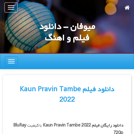
رش
تعویض
ه
ناوبری
حتوای
میوفان - دانلود
صلی
فیلم و اهنگ
تعویض
ناوبری
دانلود فیلم Kaun Pravin Tambe
2022
دانلود رایگان فیلم
Kaun Pravin Tambe 2022
با کیفیت
BluRay
720p