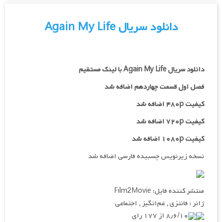
دانلود سریال Again My Life
دانلود سریال Again My Life با لینک مستقیم
فصل اول قسمت چهاردهم اضافه شد
کیفیت ۴۸۰p اضافه شد
کیفیت ۷۲۰p
اضافه شد
کیفیت ۱۰۸۰p اضافه شد
نسخه زیرنویس چسبیده فارسی اضافه شد
منتشر کننده فایل: Film2Movie
ژانر : فانتزی , غم‌انگیز , اجتماعی
۸٫۶/۱۰ از ۱۷۷ رای