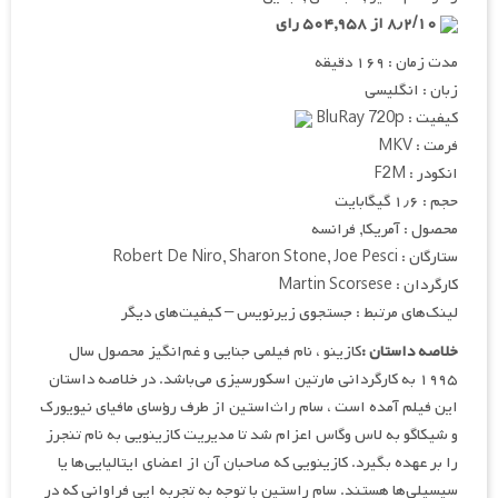
۸٫۲/۱۰ از ۵۰۴,۹۵۸ رای
مدت زمان : ۱۶۹ دقیقه
زبان : انگلیسی
کیفیت : BluRay 720p
فرمت : MKV
انکودر : F2M
حجم : ۱٫۶ گیگابایت
محصول : آمریکا, فرانسه
ستارگان : Robert De Niro, Sharon Stone, Joe Pesci
کارگردان : Martin Scorsese
لینک‌های مرتبط : جستجوی زیرنویس – کیفیت‌های دیگر
خلاصه داستان :
کازینو ، نام فیلمی جنایی و غم‌انگیز محصول سال
۱۹۹۵ به کارگردانی مارتین اسکورسیزی می‌باشد. در خلاصه داستان
این فیلم آمده است ، سام راث‌استین از طرف رؤسای مافیای نیویورک
و شیکاگو به لاس وگاس اعزام شد تا مدیریت کازینویی به نام تنجرز
را بر عهده بگیرد. کازینویی که صاحبان آن از اعضای ایتالیایی‌ها یا
سیسیلی‌ها هستند. سام راستین با توجه به تجربه ایی فراوانی که در