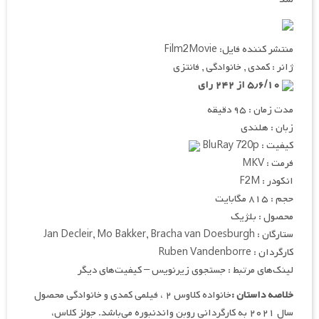
منتشر کننده فایل: Film2Movie
ژانر : کمدی , خانوادگی , فانتزی
۵٫۶/۱۰ از ۲۴۲ رای
مدت زمان : ۹۵ دقیقه
زبان : هلندی
کیفیت : BluRay 720p
فرمت : MKV
انکودر : F2M
حجم : ۸۱۵ مگابایت
محصول : بلژیک
ستارگان : Jan Decleir, Mo Bakker, Bracha van Doesburgh
کارگردان : Ruben Vandenborre
لینک‌های مرتبط : جستجوی زیرنویس – کیفیت‌های دیگر
خلاصه داستان :
خانواده کلاوس ۲ ، فیلمی کمدی و خانوادگی محصول
سال ۲۰۲۱ به کارگردانی روبن واندنبوره می‌باشد. جولز کلاس،