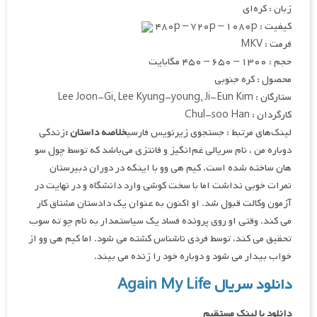
زبان : کره‌ای
کیفیت : ۴۸۰p – ۷۲۰p – ۱۰۸۰p
فرمت : MKV
حجم : ۱۳۰۰ – ۶۵۰ – ۴۵۰ مگابایت
محصول : کره جنوبی
ستارگان : Lee Joon-Gi, Lee Kyung-young, Ji-Eun Kim
کارگردان : Chul-soo Han
لینک‌های مرتبط : جستجوی زیرنویس فارسی
خلاصه داستان :
زندگی
دوباره من ، نام سریالی غم‌انگیز و فانتزی می‌باشد که توسط چول سو
هان ساخته شده است. کیم هی وو با اینکه در دوران دبیرستان
نمرات خوبی نداشت اما با سخت کوشی وارد دانشگاه و در نهایت در
آزمون وکالت قبول شد. او اکنون به عنوان یک دادستان مشتاق کار
می کند. وقتی او روی پرونده فساد یک سیاستمدار به نام چو ته سوب
تحقیق می کند، توسط فردی ناشناس کشته می شود. اما کیم هی وو از
خواب بیدار می شود و دوباره خود را زنده می بیند.
دانلود سریال Again My Life
دانلود با لینک مستقیم