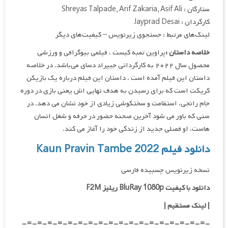
ستارگان : Shreyas Talpade, Arif Zakaria, Asif Ali
کارگردان : Jayprad Desai
لینک‌های مرتبط : جستجوی زیرنویس – کیفیت‌های دیگر
خلاصه داستان :
پراوین تمبه کیست ، فیلمی بیوگرافی و ورزشی
محصول سال ۲۰۲۲ به کارگردانی جیپراد دسای می‌باشد. در خلاصه
داستان این فیلم آمده است ، داستان این فیلم درباره یک بازیکن
کریکت است که برای رسیدن به هدف نهایی اش یعنی بازی در دوره
جام رانجی، استقامت و سختکوشی زیادی از خود نشان می دهد. در
سنی که باور می شود آخرین صحنه حضور در حرفه و شغل انسان
هاست، او فصلی جدید از زندگی خود را آغاز می کند.
دانلود فیلم Kaun Pravin Tambe 2022
نسخه زیرنویس چسبیده فارسی
دانلود با کیفیت BluRay 1080p ریلیز F2M
|
لینک مستقیم
|
-=-=-=-=-=-=-=-=-=-=-=-=-=-=-=-=-=-=-