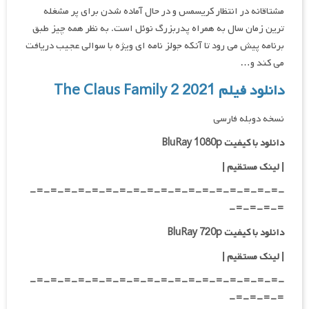
مشتاقانه در انتظار کریسمس و در حال آماده شدن برای پر مشغله
ترین زمان سال به همراه پدربزرگ نوئل است. به نظر همه چیز طبق
برنامه پیش می رود تا آنکه جولز نامه ای ویژه با سوالی عجیب دریافت
می کند و…
دانلود فیلم The Claus Family 2 2021
نسخه دوبله فارسی
دانلود با کیفیت BluRay 1080p
|
لینک مستقیم |
-=-=-=-=-=-=-=-=-=-=-=-=-=-=-=-=-=-=-
=-=-=-=-
دانلود با کیفیت BluRay 720p
| لینک مستقیم |
-=-=-=-=-=-=-=-=-=-=-=-=-=-=-=-=-=-=-
=-=-=-=-