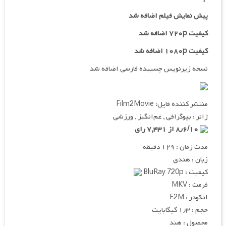
پیش نمایش فیلم اضافه شد
کیفیت ۷۲۰p اضافه شد
کیفیت ۱۰۸۰p اضافه شد
نسخه زیرنویس چسبیده فارسی اضافه شد
منتشر کننده فایل: Film2Movie
ژانر : بیوگرافی , غم‌انگیز , ورزشی
۸٫۶/۱۰ از ۷,۴۳۱ رای
مدت زمان : ۱۲۹ دقیقه
زبان : هندی
کیفیت : BluRay 720p
فرمت : MKV
انکودر : F2M
حجم : ۱٫۳ گیگابایت
محصول : هند