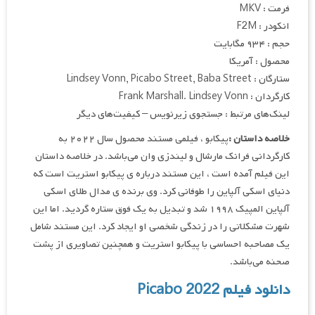
فرمت : MKV
انکودر : F2M
حجم : ۹۳۴ مگابایت
محصول : آمریکا
ستارگان : Lindsey Vonn, Picabo Street, Baba Street
کارگردان : Frank Marshall. Lindsey Vonn
لینک‌های مرتبط : جستجوی زیرنویس – کیفیت‌های دیگر
خلاصه داستان :
پیکابو ، فیلمی مستند محصول سال ۲۰۲۲ به
کارگردانی فرانک مارشال و لیندزی وان می‌باشد. در خلاصه داستان
این فیلم آمده است ، این مستند درباره ی پیکابو استریت است که
دنیای اسکی آلپاین را طوفانی کرد. وی برنده ی مدال طلای اسکی
آلپاین المپیک ۱۹۹۸ شد و تبدیل به یک فوق ستاره گردید. اما این
شهرت مشکلاتی را در زندگی شخصی او ایجاد کرد. این مستند شامل
یک مصاحبه احساسی با پیکابو استریت و همچنین تصاویری از پشت
صحنه می‌باشد.
دانلود فیلم Picabo 2022