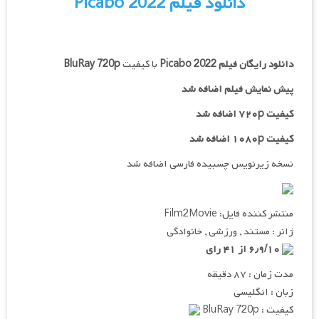
دانلود فیلم Picabo 2022
دانلود رایگان فیلم
Picabo 2022
با کیفیت
BluRay 720p
پیش نمایش فیلم اضافه شد
کیفیت ۷۲۰p اضافه شد
کیفیت ۱۰۸۰p اضافه شد
نسخه زیرنویس چسبیده فارسی اضافه شد
منتشر کننده فایل: Film2Movie
ژانر : مستند , ورزشی , خانوادگی
۶٫۹/۱۰ از ۴۱ رای
مدت زمان : ۸۷ دقیقه
زبان : انگلیسی
کیفیت : BluRay 720p