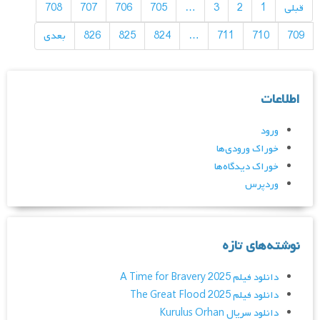
نوشته‌ها
قبلی
1
2
3
…
705
706
707
708
709
710
711
…
824
825
826
بعدی
اطلاعات
ورود
خوراک ورودی‌ها
خوراک دیدگاه‌ها
وردپرس
نوشته‌های تازه
دانلود فیلم A Time for Bravery 2025
دانلود فیلم The Great Flood 2025
دانلود سریال Kurulus Orhan