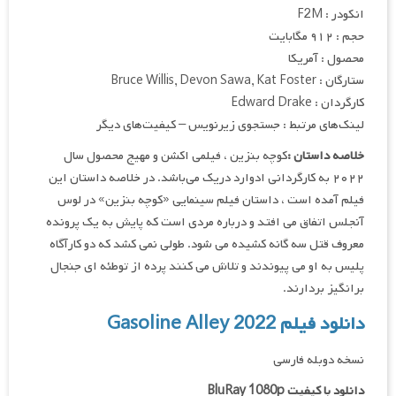
انکودر : F2M
حجم : ۹۱۲ مگابایت
محصول : آمریکا
ستارگان : Bruce Willis, Devon Sawa, Kat Foster
کارگردان : Edward Drake
لینک‌های مرتبط : جستجوی زیرنویس – کیفیت‌های دیگر
خلاصه داستان :
کوچه بنزین ، فیلمی اکشن و مهیج محصول سال
۲۰۲۲ به کارگردانی ادوارد دریک می‌باشد. در خلاصه داستان این
فیلم آمده است ، داستان فیلم سینمایی «کوچه بنزین» در لوس
آنجلس اتفاق می افتد و درباره مردی است که پایش به یک پرونده
معروف قتل سه گانه کشیده می شود. طولی نمی کشد که دو کارآگاه
پلیس به او می پیوندند و تلاش می کنند پرده از توطئه ای جنجال
برانگیز بردارند.
دانلود فیلم Gasoline Alley 2022
نسخه دوبله فارسی
دانلود با کیفیت BluRay 1080p