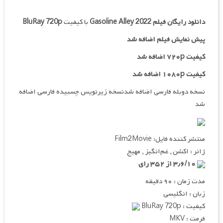
دانلود رایگان فیلم
Gasoline Alley 2022
با کیفیت
BluRay 720p
پیش نمایش فیلم اضافه شد
کیفیت ۷۲۰p اضافه شد
کیفیت ۱۰۸۰p اضافه شد
نسخه دوبله فارسی اضافه شدنسخه زیرنویس چسبیده فارسی اضافه
شد
منتشر کننده فایل: Film2Movie
ژانر : اکشن , غم‌انگیز , مهیج
۳٫۶/۱۰ از ۳۵۲ رای
مدت زمان : ۹۰ دقیقه
زبان : انگلیسی
کیفیت : BluRay 720p
فرمت : MKV