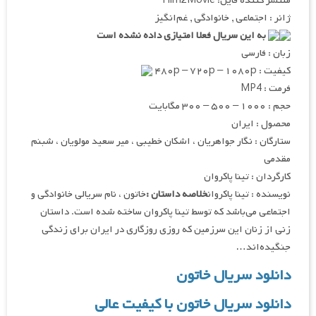
منتشر کننده فایل: Film2Movie
ژانر : اجتماعی , خانوادگی , غم‌انگیز
به این سریال فعلا امتیازی داده نشده است
زبان : فارسی
کیفیت : ۴۸۰p – ۷۲۰p – ۱۰۸۰p
فرمت : MP4
حجم : ۱۰۰۰ – ۵۰۰ – ۳۰۰ مگابایت
محصول : ایران
ستارگان : نگار جواهریان ، اشکان خطیبی ، میر سعید مولویان ، شبنم
مقدمی
کارگردان : تینا پاکروان
نویسنده : تینا پاکروان
خلاصه داستان :
خاتون ، نام سریالی خانوادگی و
اجتماعی می‌باشد که توسط تینا پاکروان ساخته شده است. داستان
زنی از زنان این سرزمین که روزی روزگاری در ایران برای زندگی
جنگیده‌اند…
دانلود سریال خاتون
دانلود سریال خاتون با کیفیت عالی