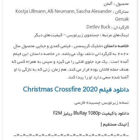
محصول : آلمان
ستارگان : Kostja Ullmann, Alli Neumann, Sascha Alexander
Gersak
کارگردان : Detlev Buck
لینک‌های مرتبط : جستجوی زیرنویس – کیفیت‌های دیگر
خلاصه داستان :
شلیک کریسمس ، فیلمی کمدی و جنایی محصول سال
۲۰۲۰ به کارگردانی دتلف بوک می‌باشد. در خلاصه داستان این فیلم
آمده است ، یک مرد جلوی قتلی را می گیرد و سپس به همراه کسی که
هدف حمله قاتلان بوده فرار می کند. هم زمان، زنی که به تازگی با او
آشنا شده سعی دارد او را پیدا کند.
دانلود فیلم Christmas Crossfire 2020
نسخه زیرنویس چسبیده فارسی
دانلود با کیفیت BluRay 1080p ریلیز F2M
|
لینک مستقیم
|
-=-=-=-=-=-=-=-=-=-=-=-=-=-=-=-=-=-=-