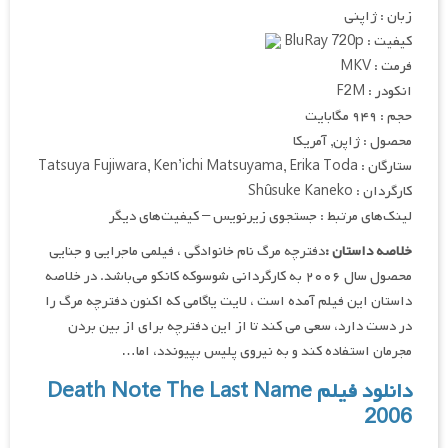
زبان : ژاپنی
کیفیت : BluRay 720p
فرمت : MKV
انکودر : F2M
حجم : ۹۴۹ مگابایت
محصول : ژاپن, آمریکا
ستارگان : Tatsuya Fujiwara, Ken’ichi Matsuyama, Erika Toda
کارگردان : Shûsuke Kaneko
لینک‌های مرتبط : جستجوی زیرنویس – کیفیت‌های دیگر
خلاصه داستان :
دفترچه مرگ نام خانوادگی ، فیلمی ماجرایی و جنایی
محصول سال ۲۰۰۶ به کارگردانی شوسوکه کانکو می‌باشد. در خلاصه
داستان این فیلم آمده است ، لایت یاگامی که اکنون دفترچه مرگ را
در دست دارد، سعی می ‌کند تا از این دفترچه برای از بین بردن
مجرمان استفاده کند و به نیروی پلیس بپیوندد، اما…
دانلود فیلم Death Note The Last Name
2006