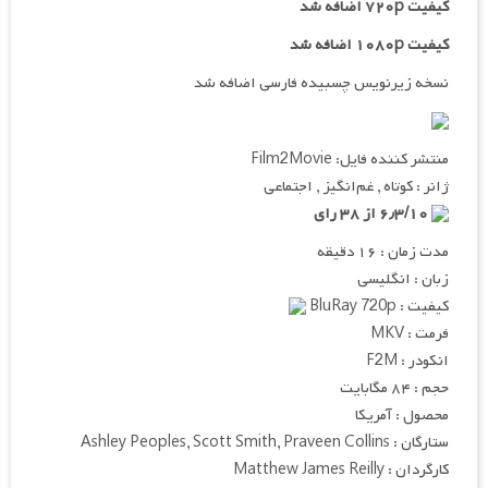
کیفیت ۷۲۰p اضافه شد
کیفیت ۱۰۸۰p اضافه شد
نسخه زیرنویس چسبیده فارسی اضافه شد
منتشر کننده فایل: Film2Movie
ژانر : کوتاه , غم‌انگیز , اجتماعی
۶٫۳/۱۰ از ۳۸ رای
مدت زمان : ۱۶ دقیقه
زبان : انگلیسی
کیفیت : BluRay 720p
فرمت : MKV
انکودر : F2M
حجم : ۸۴ مگابایت
محصول : آمریکا
ستارگان : Ashley Peoples, Scott Smith, Praveen Collins
کارگردان : Matthew James Reilly