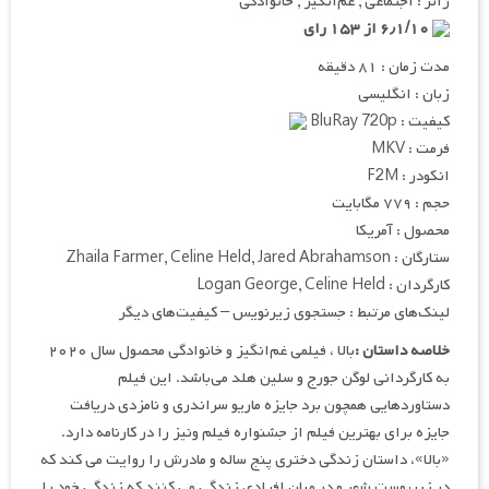
ژانر : اجتماعی , غم‌انگیز , خانوادگی
۶٫۱/۱۰ از ۱۵۳ رای
مدت زمان : ۸۱ دقیقه
زبان : انگلیسی
کیفیت : BluRay 720p
فرمت : MKV
انکودر : F2M
حجم : ۷۷۹ مگابایت
محصول : آمریکا
ستارگان : Zhaila Farmer, Celine Held, Jared Abrahamson
کارگردان : Logan George, Celine Held
لینک‌های مرتبط : جستجوی زیرنویس – کیفیت‌های دیگر
خلاصه داستان :
بالا ، فیلمی غم‌انگیز و خانوادگی محصول سال ۲۰۲۰
به کارگردانی لوگن جورج و سلین هلد می‌باشد. این فیلم
دستاوردهایی همچون برد جایزه ماریو سراندری و نامزدی دریافت
جایزه برای بهترین فیلم از جشنواره فیلم ونیز را در کارنامه دارد.
«بالا»، داستان زندگی دختری پنج ساله و مادرش را روایت می کند که
در زیرپوست شهر و در میان افرادی زندگی می کنند که زندگی خود را