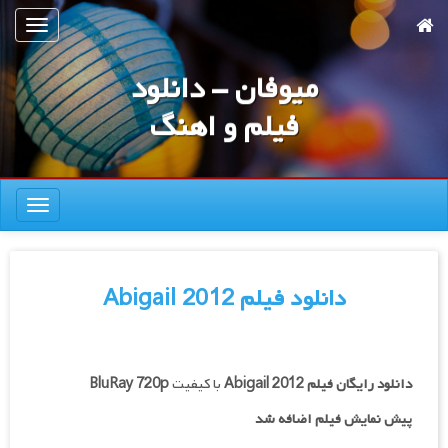
رش
تعویض
ه
ناوبری
حتوای
میوفان - دانلود
صلی
فیلم و اهنگ
تعویض
ناوبری
دانلود فیلم Abigail 2012
دانلود رایگان فیلم
Abigail 2012
با کیفیت
BluRay 720p
پیش نمایش فیلم اضافه شد