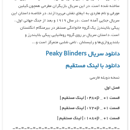
ساخته شده است. در این سریال بازیگران مطرحی همچون کیلین
مورفی و تام هاردی به ایفای نقش می‌پردازند. در خلاصه داستان این
سریال جنایی آمده است ، در سال ۱۹۱۹ و بعد از جنگ جهانی اول ،
پیکی بلایندرز یک گروه خانوادگی مستقر در بیرمنگام انگلستان
است. داستان سریال بر روی گروه رومانیایی پیکی بلایندرز و
بلندپروازی‌‌ها و رئیسشان ، تامی شلبی متمرکز است و…
دانلود سریال Peaky Blinders
دانلود با لینک مستقیم
نسخه دوبله فارسی
فصل اول
قسمت ۰۱ _ ۴۸۰p : | لینک مستقیم |
قسمت ۰۱ _ ۷۲۰p : | لینک مستقیم |
قسمت ۰۱ _ ۱۰۸۰p : | لینک مستقیم |
-=-=-=-=-=-=-=-=-=-=-=-=-=-=-=-=-=-=-