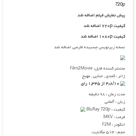
720p
پیش نمایش فیلم اضافه شد
کیفیت ۷۲۰p اضافه شد
کیفیت ۱۰۸۰p اضافه شد
نسخه زیرنویس چسبیده فارسی اضافه شد
منتشر کننده فایل: Film2Movie
ژانر : کمدی , جنایی , مهیج
۴٫۸/۱۰ از ۱,۳۴۵ رای
مدت زمان : ۹۸ دقیقه
زبان : آلمانی
کیفیت : BluRay 720p
فرمت : MKV
انکودر : F2M
حجم : ۵۱۳ مگابایت