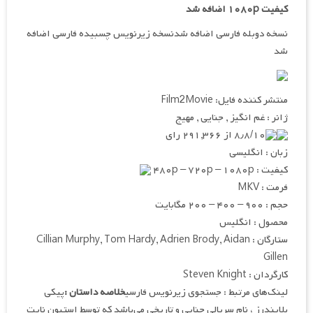
کیفیت ۱۰۸۰p اضافه شد
نسخه دوبله فارسی اضافه شدنسخه زیرنویس چسبیده فارسی اضافه
شد
منتشر کننده فایل: Film2Movie
ژانر : غم انگیز , جنایی , مهیج
۸٫۸/۱۰ از ۲۹۱,۳۶۶ رای
زبان : انگلیسی
کیفیت : ۴۸۰p – ۷۲۰p – ۱۰۸۰p
فرمت : MKV
حجم : ۹۰۰ – ۴۰۰ – ۲۰۰ مگابایت
محصول : انگلیس
ستارگان : Cillian Murphy, Tom Hardy, Adrien Brody, Aidan
Gillen
کارگردان : Steven Knight
لینک‌های مرتبط : جستجوی زیرنویس فارسی
خلاصه داستان :
پیکی
بلایندرز ، نام سریالی جنایی و تاریخی می‌باشد که توسط استیون نایت