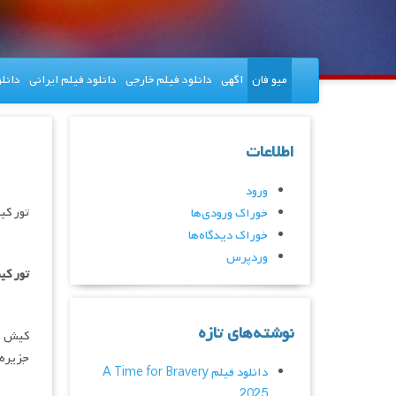
میو فان
اگهی
دانلود فیلم خارجی
دانلود فیلم ایرانی
دانل
اطلاعات
ورود
تور ک
خوراک ورودی‌ها
خوراک دیدگاه‌ها
وردپرس
تور ک
نوشته‌های تازه
کیش یک
جزیره 
دانلود فیلم A Time for Bravery
2025