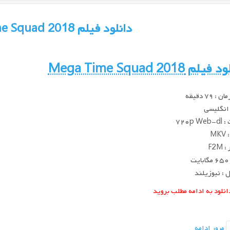
دانلود فیلم Mega Time Squad 2018
لود فیلم
Mega Time Squad 2018
 ۷۹ دقیقه
 انگلیسی
۷۲۰p W
MK
F2M
ت
: نیوزیلند
انلود به ادامه مطلب بروید
مرور ادامه