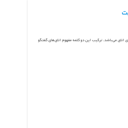
چت
نه که در لغت می‌دانید به معنای گفتگو است و روم (Room) به معنای اتاق می‌باشد. ترکیب این دو کلمه مفهوم اتاق‌های گفتگو