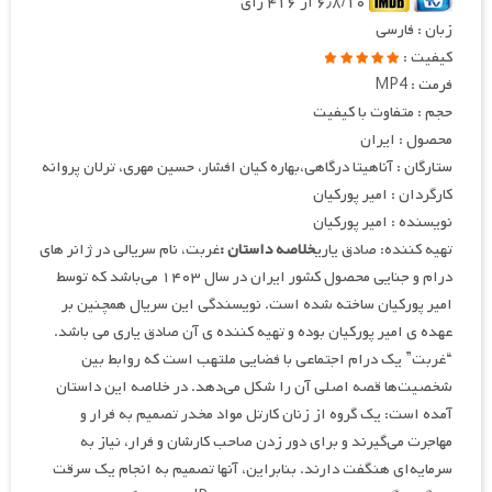
۶٫۸/۱۰ از ۴۱۶ رای
زبان : فارسی
کیفیت :
فرمت : MP4
حجم : متفاوت با کیفیت
محصول : ایران
ستارگان : آناهیتا درگاهی،بهاره کیان افشار، حسین مهری، ترلان پروانه
کارگردان : امیر پورکیان
نویسنده : امیر پورکیان
تهیه کننده: صادق یاری
خلاصه داستان :
غربت، نام سریالی در ژانر های
درام و جنایی محصول کشور ایران در سال ۱۴۰۳ می‌باشد که توسط
امیر پورکیان ساخته شده است. نویسندگی این سریال همچنین بر
عهده ی امیر پورکیان بوده و تهیه کننده ی آن صادق یاری می باشد.
“غربت” یک درام اجتماعی با فضایی ملتهب است که روابط بین
شخصیت‌ها قصه اصلی آن را شکل می‌دهد. در خلاصه این داستان
آمده است: یک گروه از زنان کارتل مواد مخدر تصمیم به فرار و
مهاجرت می‌گیرند و برای دور زدن صاحب کارشان و فرار، نیاز به
سرمایه‌ای هنگفت دارند. بنابراین، آنها تصمیم به انجام یک سرقت