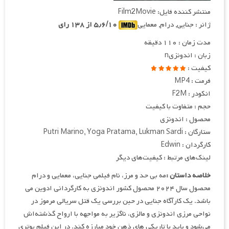
منتشر کننده فایل: Film2Movie
ژانر : جنایی, درام, معمایی
۵٫۶/۱۰ از ۱۳۸ رای
مدت زمان : ۱۱۰ دقیقه
زبان : اندونزیn
کیفیت :
فرمت : MP4
انکودر : F2M
حجم : متفاوت با کیفیت
محصول : اندونزی
ستارگان : Putri Marino, Yoga Pratama, Lukman Sardi
کارگردان : Edwin
لینک‌های مرتبط : کیفیت‌های دیگر
خلاصه داستان :
مه بی حد و مرز، نام فیلمی جنایی، معمایی و درام
محصول سال ۲۰۲۴ محصول کشور اندونزی به کارگردانی ادوین می
باشد. یک کارآگاه جنایی در حین بررسی یک قتل سریالی مرموز در
نواحی مرزی اندونزی و مالزی، ناگزیر به مواجهه با ارواح گذشته‌اش
می‌شود و باید با تاریکی های ذهن خود مبارزه کند. در این فیلم پوتری