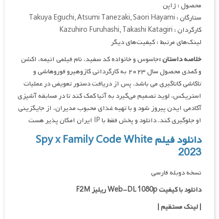
محصول : ژاپن
ستارگان : Takuya Eguchi, Atsumi Tanezaki, Saori Hayami
کارگردان : Kazuhiro Furuhashi, Takashi Katagiri
لینک‌های مرتبط : کیفیت‌های دیگر
خلاصه داستان :
جاسوس و خانواده کد سفید، نام فیلمی انیمه، اکشن
و کمدی محصول سال ۲۰۲۳ به کارگردانی کازوهیرو فوروهاشی و
تاکاشی کاتاگیری می باشد. پس از دریافت دستور تعویض در عملیات
استریکس، لوید تصمیم می‌گیرد به آنیا کمک کند تا در مسابقه آشپزی
آکادمی ایدن پیروز شود و با تهیه غذای محبوب مدیران، از جایگزینی
او جلوگیری کند. دانلود و پخش فقط با IP ایران امکان پذیر هست
دانلود فیلم Spy x Family Code White
2023
نسخه دوبله فارسی
دانلود با کیفیت Web-DL 1080p ریلیز F2M
|
لینک مستقیم
|