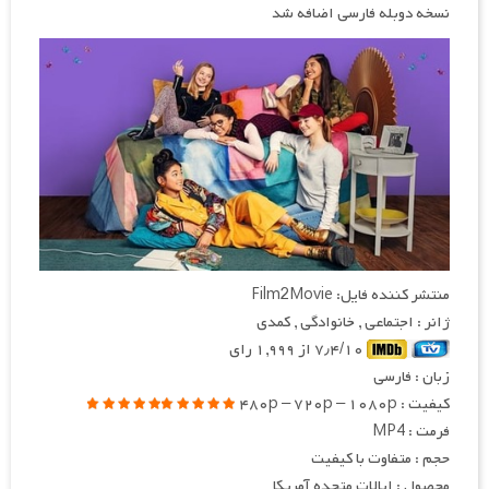
نسخه دوبله فارسی اضافه شد
منتشر کننده فایل: Film2Movie
ژانر : اجتماعی , خانوادگی , کمدی
۷٫۴/۱۰ از ۱,۹۹۹ رای
زبان : فارسی
کیفیت : ۴۸۰p – ۷۲۰p – ۱۰۸۰p
فرمت : MP4
حجم : متفاوت با کیفیت
محصول : ایالات متحده آمریکا