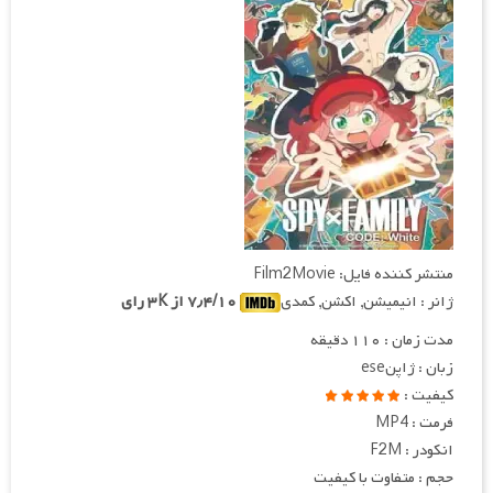
منتشر کننده فایل: Film2Movie
ژانر : انیمیشن, اکشن, کمدی
۷٫۴/۱۰ از ۳K رای
مدت زمان : ۱۱۰ دقیقه
زبان : ژاپنese
کیفیت :
فرمت : MP4
انکودر : F2M
حجم : متفاوت با کیفیت