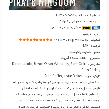
منتشر کننده فایل: Film2Movie
ژانر : مستند , ماجرایی , غم‌انگیز
۶٫۷/۱۰ از ۱,۶۷۲ رای
زبان : فارسی
کیفیت : ۴۸۰p – ۷۲۰p – ۱۰۸۰p
فرمت : MP4
حجم : متفاوت با کیفیت
محصول : ایالات متحده آمریکا
ستارگان : Derek Jacobi, James Oliver Wheatley, Sam Callis,
Tom Padley
کارگردانان : Stan Griffin, Justin Rickett
لینک‌های مرتبط : جستجوی زیرنویس فارسی
توضیحات دوبله :
دوبله
فارسی سریال پادشاهی گمشده دزدان دریایی
خلاصه داستان
:
پادشاهی گمشده دزدان دریایی ، نام سریالی مستند می‌باشد که
توسط استن گریفین و جاستین ریکت ساخته شده است. در این
مستند زندگی واقعی دزدان دریایی و خشونت، غارت، سرقت و