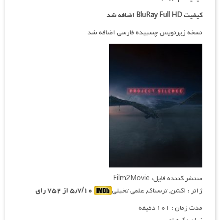
کیفیت BluRay Full HD اضافه شد
نسخه زیرنویس چسبیده فارسی اضافه شد
منتشر کننده فایل: Film2Movie
ژانر : اکشن, ترسناک, علمی تخیلی
۵٫۷/۱۰ از ۷۵۲ رای
مدت زمان : ۱۰۱ دقیقه