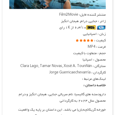
منتشر کننده فایل: Film2Movie
ژانر : جنایی, درام, هیجان انگیز
۶٫۴/۱۰ از ۱K رای
زبان : اسپانیایی
کیفیت :
فرمت : MP4
حجم : متفاوت با کیفیت
محصول : اسپانیا
ستارگان : Clara Lago, Tamar Novas, Xosé A. Touriñán
کارگردان : Jorge Guerricaechevarría
لینک‌های مرتبط :
خلاصه داستان :
دارودسته های گالیسیا، نام سریالی جنایی، هیجان انگیز و درام
محصول سال ۲۰۲۴ به کارگردانی
خورخه گریکائچه‌باریا می باشد. این داستان بر پایه یک واقعیت