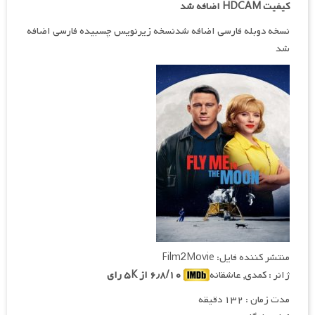
کیفیت HDCAM اضافه شد
نسخه دوبله فارسی اضافه شدنسخه زیرنویس چسبیده فارسی اضافه
شد
منتشر کننده فایل: Film2Movie
ژانر : کمدی, عاشقانه
۶٫۸/۱۰ از ۵K رای
مدت زمان : ۱۳۲ دقیقه