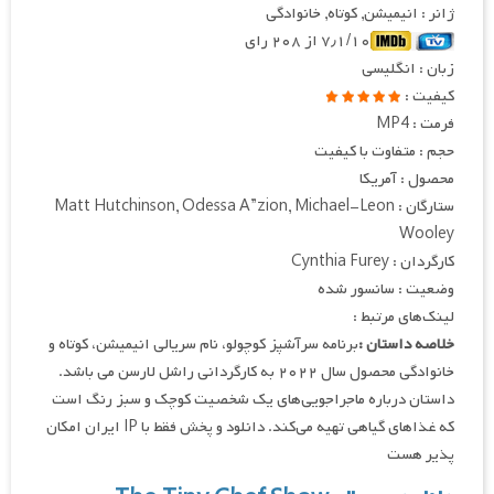
ژانر : انیمیشن, کوتاه, خانوادگی
۷٫۱/۱۰ از ۲۰۸ رای
زبان : انگلیسی
کیفیت :
فرمت : MP4
حجم : متفاوت با کیفیت
محصول : آمریکا
ستارگان : Matt Hutchinson, Odessa A”zion, Michael-Leon
Wooley
کارگردان : Cynthia Furey
وضعیت : سانسور شده
لینک‌های مرتبط :
خلاصه داستان :
برنامه سرآشپز کوچولو، نام سریالی انیمیشن، کوتاه و
خانوادگی محصول سال ۲۰۲۲ به کارگردانی راشل لارسن می باشد.
داستان درباره ماجراجویی‌های یک شخصیت کوچک و سبز رنگ است
که غذاهای گیاهی تهیه می‌کند. دانلود و پخش فقط با IP ایران امکان
پذیر هست