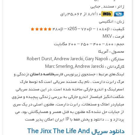
ژانر : مستند , جنایی
۸٫۷/۱۰ از ۳۵,۰۶۲ رای
زبان : انگلیسی
کیفیت : ۴۸۰p – x265 – ۷۲۰p – ۱۰۸۰p
فرمت : MKV
حجم : ۸۰۰ – ۴۰۰ – ۲۵۰ – ۲۰۰ مگابایت
محصول : آمریکا
ستارگان : Robert Durst, Andrew Jarecki, Gary Napoli
کارگردانان : Marc Smerling, Andrew Jarecki
لینک‌های مرتبط : جستجوی زیرنویس فارسی
خلاصه داستان :
زندگی و
مرگ رابرت دارست ، نام یک مستند سریالی است که توسط مارک
اسمرلینگ و اندرو جارکی ساخته شده است. در این مستند سریالی
شگفت‌انگیز فیلمساز اندرو جارکی به بررسی زندگی پیچیده و منزوی
میلیاردر املاک و مستغلات، رابرت دارست، مظنون اصلی در یک سری
از جنایات حل نشده که مظنون به قتل همسر و همسایگانش بود، می
پردازد و … دانلود و پخش فقط با IP ایران امکان پذیر هست
دانلود سریال The Jinx The Life And