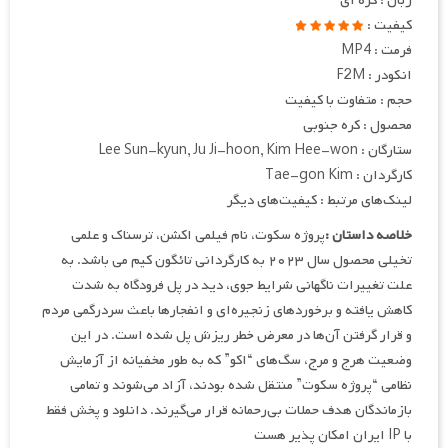
زبان : کره ای
کیفیت :
فرمت : MP4
انکودر : F2M
حجم : متفاوت با کیفیت
محصول : کره جنوبی
ستارگان : Lee Sun-kyun, Ju Ji-hoon, Kim Hee-won
کارگردان : Tae-gon Kim
لینک‌های مرتبط : کیفیت‌های دیگر
خلاصه داستان :
پروژه سکوت، نام فیلمی اکشن، ترسناک و علمی
تخیلی محصول سال ۲۰۲۳ به کارگردانی تائگون کیم می باشد. به
علت تغییرات ناگهانی شرایط جوی، دید در پل فرودگاه به شدت
کاهش یافته و برخوردهای زنجیره‌ای و انفجارها باعث سردرگمی مردم
و قرار گرفتن آن‌ها در معرض خطر ریزش پل شده است. در این
وضعیت هرج و مرج، سگ‌های “اکو” که به طور مخفیانه از آزمایش
نظامی “پروژه سکوت” منتقل شده بودند، آزاد می‌شوند و تمامی
بازماندگان هدف حملات بی‌رحمانه قرار می‌گیرند. دانلود و پخش فقط
با IP ایران امکان پذیر هست