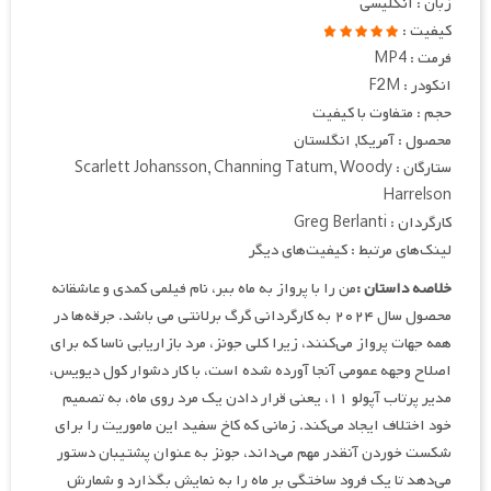
زبان : انگلیسی
کیفیت :
فرمت : MP4
انکودر : F2M
حجم : متفاوت با کیفیت
محصول : آمریکا, انگلستان
ستارگان : Scarlett Johansson, Channing Tatum, Woody
Harrelson
کارگردان : Greg Berlanti
لینک‌های مرتبط : کیفیت‌های دیگر
خلاصه داستان :
من را با پرواز به ماه ببر، نام فیلمی کمدی و عاشقانه
محصول سال ۲۰۲۴ به کارگردانی گرگ برلانتی می باشد. جرقه‌ها در
همه جهات پرواز می‌کنند، زیرا کلی جونز، مرد بازاریابی ناسا که برای
اصلاح وجهه عمومی آنجا آورده شده است، با کار دشوار کول دیویس،
مدیر پرتاب آپولو ۱۱، یعنی قرار دادن یک مرد روی ماه، به تصمیم
خود اختلاف ایجاد می‌کند. زمانی که کاخ سفید این ماموریت را برای
شکست خوردن آنقدر مهم می‌داند، جونز به عنوان پشتیبان دستور
می‌دهد تا یک فرود ساختگی بر ماه را به نمایش بگذارد و شمارش