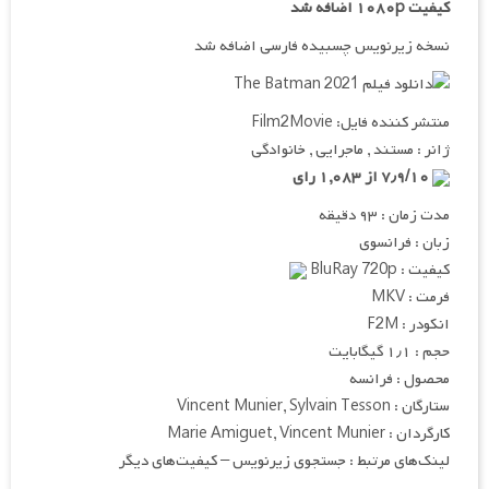
کیفیت ۱۰۸۰p اضافه شد
نسخه زیرنویس چسبیده فارسی اضافه شد
منتشر کننده فایل: Film2Movie
ژانر : مستند , ماجرایی , خانوادگی
۷٫۹/۱۰ از ۱,۰۸۳ رای
مدت زمان : ۹۳ دقیقه
زبان : فرانسوی
کیفیت : BluRay 720p
فرمت : MKV
انکودر : F2M
حجم : ۱٫۱ گیگابایت
محصول : فرانسه
ستارگان : Vincent Munier, Sylvain Tesson
کارگردان : Marie Amiguet, Vincent Munier
لینک‌های مرتبط : جستجوی زیرنویس – کیفیت‌های دیگر