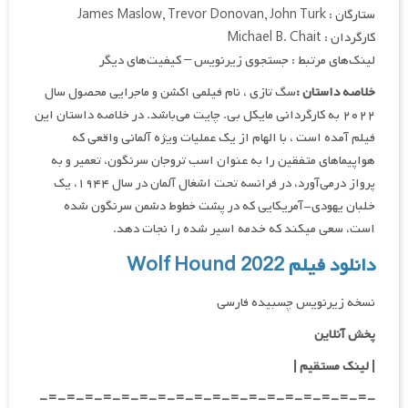
ستارگان : James Maslow, Trevor Donovan, John Turk
کارگردان : Michael B. Chait
لینک‌های مرتبط : جستجوی زیرنویس – کیفیت‌های دیگر
خلاصه داستان :
سگ تازی ، نام فیلمی اکشن و ماجرایی محصول سال
۲۰۲۲ به کارگردانی مایکل بی. چایت می‌باشد. در خلاصه داستان این
فیلم آمده است ، با الهام از یک عملیات ویژه آلمانی واقعی که
هواپیماهای متفقین را به عنوان اسب تروجان سرنگون، تعمیر و به
پرواز درمی‌آورد، در فرانسه تحت اشغال آلمان در سال ۱۹۴۴، یک
خلبان یهودی-آمریکایی که در پشت خطوط دشمن سرنگون شده
است، سعی میکند که خدمه اسیر شده را نجات دهد.
دانلود فیلم Wolf Hound 2022
نسخه زیرنویس چسبیده فارسی
پخش آنلاین
| لینک مستقیم
|
-=-=-=-=-=-=-=-=-=-=-=-=-=-=-=-=-=-=-