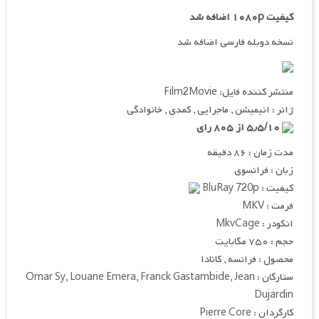
کیفیت ۱۰۸۰p اضافه شد
نسخه دوبله فارسی اضافه شد
منتشر کننده فایل: Film2Movie
ژانر : انیمیشن , ماجرایی , کمدی , خانوادگی
۵٫۵/۱۰ از ۸۰۵ رای
مدت زمان : ۸۶ دقیقه
زبان : فرانسوی
کیفیت : BluRay 720p
فرمت : MKV
انکودر : MkvCage
حجم : ۷۵۰ مگابایت
محصول : فرانسه , کانادا
ستارگان : Omar Sy, Louane Emera, Franck Gastambide, Jean
Dujardin
کارگردان : Pierre Core