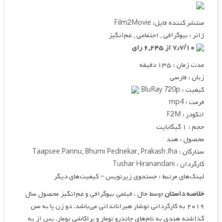
منتشر کننده فایل: Film2Movie
ژانر : بیوگرافی , اجتماعی , غم‌انگیز
۷٫۷/۱۰ از ۶,۲۴۵ رای
مدت زمان : ۱۳۵ دقیقه
زبان : فارسی
کیفیت : BluRay 720p
فرمت : mp4
انکودر : F2M
حجم : ۱ گیگابایت
محصول : هند
ستارگان : Taapsee Pannu, Bhumi Pednekar, Prakash Jha
کارگردان : Tushar Hiranandani
لینک‌های مرتبط : جستجوی زیرنویس – کیفیت‌های دیگر
خلاصه داستان :
وسط خال ، فیلمی بیوگرافی و غم‌انگیز محصول سال
۲۰۱۹ به کارگردانی توشار هیراناندانی می‌باشد. دو زن پا به سن
گذاشته هندی به نام‌های چاندرو تومار و پراکاشی تومار، پس از به