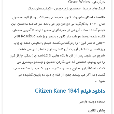
کارگردان : Orson Welles
لینک‌های مرتبط : جستجوی زیرنویس – کیفیت‌های دیگر
خلاصه داستان :
شهروند کین ، نام فیلمی غم‌انگیز و رازآلود محصول
سال ۱۹۴۱ به کارگردانی اورسن ولز می‌باشد. در خلاصه داستان این
فیلم آمده است ، گروهی از خبرنگاران سعی دارند تا آخرین سخنان
گفته شده توسط سرمایه دار کلان و رئیس روزنامه Rosebud آقای
«چالرز فاستر کین» را رمزگشایی کنند. فیلم با نمایش حلقه ی چاپ
روزنامه ای که تیتر آن زندگی نامه ی چارلز فاستر کین می باشد،
شروع می شود. پس از آن ما تکه هایی از گذشته ی زندگی چارلز کین
را می بینیم. همانطور که خبرنگاران تحقیق و جستجو بیشتری می
کنند، تماشاگران به اوج و محبوبیت رسیدن یک مرد را مشاهده می
کنند و در آخر می بینند چطور از قله ی دنیا به پایین کشیده می
شود…
دانلود فیلم Citizen Kane 1941
نسخه دوبله فارسی
پخش آنلاین