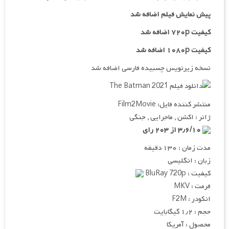
پیش نمایش فیلم اضافه شد
کیفیت ۷۲۰p اضافه شد
کیفیت ۱۰۸۰p اضافه شد
نسخه زیرنویس چسبیده فارسی اضافه شد
منتشر کننده فایل: Film2Movie
ژانر : اکشن , ماجرایی , جنگی
۳٫۶/۱۰ از ۲۰۳ رای
مدت زمان : ۱۳۰ دقیقه
زبان : انگلیسی
کیفیت : BluRay 720p
فرمت : MKV
انکودر : F2M
حجم : ۱٫۲ گیگابایت
محصول : آمریکا