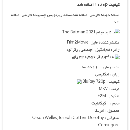
کیفیت ۱۰۸۰p اضافه شد
نسخه دوبله فارسی اضافه شدنسخه زیرنویس چسبیده فارسی اضافه
شد
منتشر کننده فایل: Film2Movie
ژانر : غم‌انگیز , اجتماعی , رازآلود
۸٫۳/۱۰ از ۴۳۰,۷۵۶ رای
مدت زمان : ۱۱۱ دقیقه
زبان : انگلیسی
کیفیت : BluRay 720p
فرمت : MKV
انکودر : F2M
حجم : ۱ گیگابایت
محصول : آمریکا
ستارگان : Orson Welles, Joseph Cotten, Dorothy
Comingore