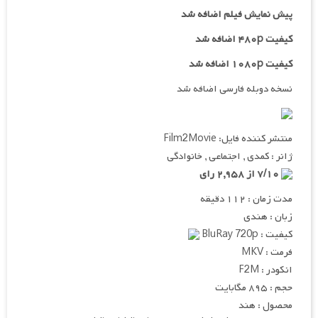
پیش نمایش فیلم اضافه شد
کیفیت ۴۸۰p اضافه شد
کیفیت ۱۰۸۰p اضافه شد
نسخه دوبله فارسی اضافه شد
منتشر کننده فایل: Film2Movie
ژانر : کمدی , اجتماعی , خانوادگی
۷/۱۰ از ۲,۹۵۸ رای
مدت زمان : ۱۱۲ دقیقه
زبان : هندی
کیفیت : BluRay 720p
فرمت : MKV
انکودر : F2M
حجم : ۸۹۵ مگابایت
محصول : هند