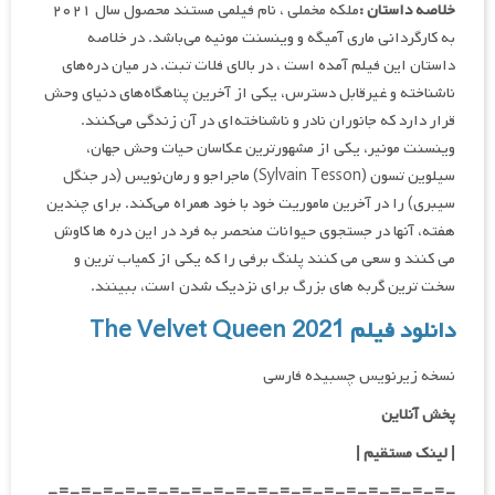
خلاصه داستان :
ملکه مخملی ، نام فیلمی مستند محصول سال ۲۰۲۱
به کارگردانی ماری آمیگه و وینسنت مونیه می‌باشد. در خلاصه
داستان این فیلم آمده است ، در بالای فلات تبت. در میان دره‌های
ناشناخته و غیرقابل دسترس، یکی از آخرین پناهگاه‌های دنیای وحش
قرار دارد که جانوران نادر و ناشناخته‌ای در آن زندگی می‌کنند.
وینسنت مونیر، یکی از مشهورترین عکاسان حیات وحش جهان،
سیلوین تسون (Sylvain Tesson) ماجراجو و رمان‌نویس (در جنگل
سیبری) را در آخرین ماموریت خود با خود همراه می‌کند. برای چندین
هفته، آنها در جستجوی حیوانات منحصر به فرد در این دره ها کاوش
می کنند و سعی می کنند پلنگ برفی را که یکی از کمیاب ترین و
سخت ترین گربه های بزرگ برای نزدیک شدن است، ببینند.
دانلود فیلم The Velvet Queen 2021
نسخه زیرنویس چسبیده فارسی
پخش آنلاین
| لینک مستقیم
|
-=-=-=-=-=-=-=-=-=-=-=-=-=-=-=-=-=-=-