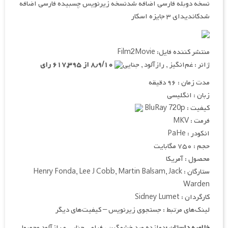
نسخه دوبله فارسی اضافه شدنسخه زیرنویس چسبیده فارسی اضافه
شدکاندیدای ۳ جایزه اسکار
منتشر کننده فایل: Film2Movie
ژانر : غم‌انگیز , رازآلود , جنایی
۸٫۹/۱۰ از ۶۱۷,۳۹۵ رای
مدت زمان : ۹۶ دقیقه
زبان : انگلیسی
کیفیت : BluRay 720p
فرمت : MKV
انکودر : PaHe
حجم : ۷۵۰ مگابایت
محصول : آمریکا
ستارگان : Henry Fonda, Lee J Cobb, Martin Balsam, Jack
Warden
کارگردان : Sidney Lumet
لینک‌های مرتبط : جستجوی زیرنویس – کیفیت‌های دیگر
خلاصه داستان :
دوازده مرد خشمگین ، فیلمی جنایی و رازآلود محصول