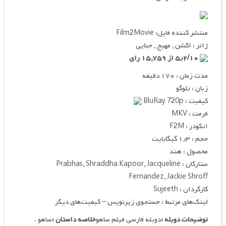
منتشر کننده فایل: Film2Movie
ژانر : اکشن , مهیج , جنایی
۵٫۲/۱۰ از ۱۵,۷۵۹ رای
مدت زمان : ۱۷۰ دقیقه
زبان : تلوگو
کیفیت : BluRay 720p
فرمت : MKV
انکودر : F2M
حجم : ۱٫۳ گیگابایت
محصول : هند
ستارگان : Prabhas, Shraddha Kapoor, Jacqueline
Fernandez, Jackie Shroff
کارگردان : Sujeeth
لینک‌های مرتبط : جستجوی زیرنویس – کیفیت‌های دیگر
توضیحات دوبله :
دوبله فارسی فیلم ساهو
خلاصه داستان :
ساهو ،