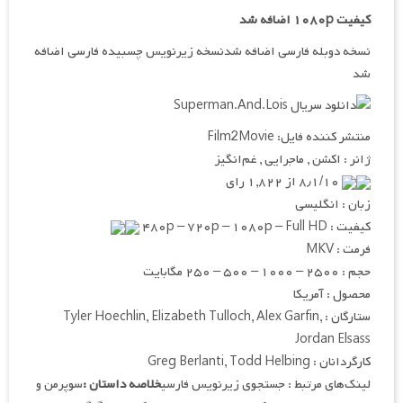
کیفیت ۱۰۸۰p اضافه شد
نسخه دوبله فارسی اضافه شدنسخه زیرنویس چسبیده فارسی اضافه
شد
منتشر کننده فایل: Film2Movie
ژانر : اکشن , ماجرایی , غم‌انگیز
۸٫۱/۱۰ از ۱,۸۲۲ رای
زبان : انگلیسی
کیفیت : ۴۸۰p – ۷۲۰p – ۱۰۸۰p – Full HD
فرمت : MKV
حجم : ۲۵۰۰ – ۱۰۰۰ – ۵۰۰ – ۲۵۰ مگابایت
محصول : آمریکا
ستارگان : Tyler Hoechlin, Elizabeth Tulloch, Alex Garfin,
Jordan Elsass
کارگردانان : Greg Berlanti, Todd Helbing
لینک‌های مرتبط : جستجوی زیرنویس فارسی
خلاصه داستان :
سوپرمن و