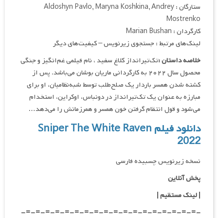
ستارگان : Aldoshyn Pavlo, Maryna Koshkina, Andrey
Mostrenko
کارگردان : Marian Bushan
لینک‌های مرتبط : جستجوی زیرنویس – کیفیت‌های دیگر
خلاصه داستان :
تک‌تیرانداز کلاغ سفید ، نام فیلمی غم‌انگیز و جنگی
محصول سال ۲۰۲۲ به کارگردانی ماریان بوشان می‌باشد. پس از
کشته شدن همسر باردار یک صلح‌طلب توسط شبه‌نظامیان، او برای
مبارزه به عنوان یک تک‌تیرانداز در دونباس، اوکراین، استخدام
می‌شود و قول انتقام گرفتن خون همسر و همرزمانش را می‌دهد…
دانلود فیلم Sniper The White Raven
2022
نسخه زیرنویس چسبیده فارسی
پخش آنلاین
| لینک مستقیم
|
-=-=-=-=-=-=-=-=-=-=-=-=-=-=-=-=-=-=-