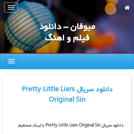
رش
تعویض
ه
ناوبری
حتوای
میوفان - دانلود
صلی
فیلم و اهنگ
تعویض
ناوبری
دانلود سریال Pretty Little Liars
Original Sin
دانلود سریال Pretty Little Liars Original Sin با لینک مستقیم