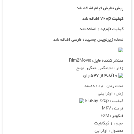
پیش نمایش فیلم اضافه شد
کیفیت ۷۲۰p اضافه شد
کیفیت ۱۰۸۰p اضافه شد
نسخه زیرنویس چسبیده فارسی اضافه شد
منتشر کننده فایل: Film2Movie
ژانر : غم‌انگیز , جنگی , مهیج
۴٫۸/۱۰ از ۵۴۷ رای
مدت زمان : ۱۰۸ دقیقه
زبان : اوکراینی
کیفیت : BluRay 720p
فرمت : MKV
انکودر : F2M
حجم : ۱ گیگابایت
محصول : اوکراین