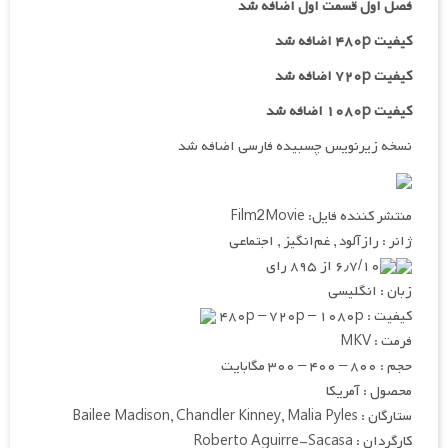
فصل اول قسمت اول اضافه شد
کیفیت ۴۸۰p اضافه شد
کیفیت ۷۲۰p
اضافه شد
کیفیت ۱۰۸۰p اضافه شد
نسخه زیرنویس چسبیده فارسی اضافه شد
منتشر کننده فایل: Film2Movie
ژانر : رازآلود , غم‌انگیز , اجتماعی
۶٫۷/۱۰ از ۸۹۵ رای
زبان : انگلیسی
کیفیت : ۴۸۰p – ۷۲۰p – ۱۰۸۰p
فرمت : MKV
حجم : ۸۰۰ – ۴۰۰ – ۳۰۰ مگابایت
محصول : آمریکا
ستارگان : Bailee Madison, Chandler Kinney, Malia Pyles
کارگردان : Roberto Aguirre-Sacasa