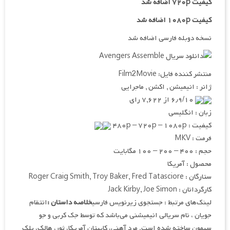
کیفیت ۷۲۰p اضافه شد
کیفیت ۱۰۸۰p اضافه شد
نسخه دوبله فارسی اضافه شد
منتشر کننده فایل: Film2Movie
ژانر : انیمیشن , اکشن , ماجرایی
۶٫۹/۱۰ از ۷,۶۲۲ رای
زبان : انگلیسی
کیفیت : ۴۸۰p – ۷۲۰p – ۱۰۸۰p
فرمت : MKV
حجم : ۴۰۰ – ۲۰۰ – ۱۰۰ مگابایت
محصول : آمریکا
ستارگان : Roger Craig Smith, Troy Baker, Fred Tatasciore
کارگردانان : Jack Kirby, Joe Simon
لینک‌های مرتبط : جستجوی زیرنویس فارسی
خلاصه داستان :
انتقام
جویان ، نام سریالی انیمیشنی می‌باشد که توسط جک کربی و جو
سیمون ساخته شده است. مرد آهنی، کاپیتان آمریکا، ثور، هالک، بلک