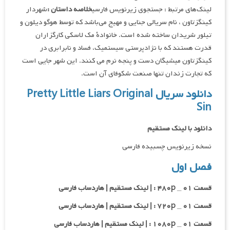
لینک‌های مرتبط : جستجوی زیرنویس فارسی
خلاصه داستان :
شهردار
کینگزتاون ، نام سریالی جنایی و مهیج می‌باشد که توسط هوگو دیلون و
تیلور شریدان ساخته شده است. خانوادۀ مک لاسکی کارگزاران
قدرت هستند که با نژادپرستی سیستمیک، فساد و نابرابری در
کینگزتاون میشیگان دست و پنجه نرم می کنند. این شهر جایی است
که تجارت زندان تنها صنعت شکوفای آن است.
دانلود سریال Pretty Little Liars Original
Sin
دانلود با لینک مستقیم
نسخه زیرنویس چسبیده فارسی
فصل اول
قسمت ۰۱ _ ۴۸۰p : | لینک مستقیم | هاردساب فارسی
قسمت ۰۱ _ ۷۲۰p : | لینک مستقیم | هاردساب فارسی
قسمت ۰۱ _ ۱۰۸۰p : | لینک مستقیم | هاردساب فارسی