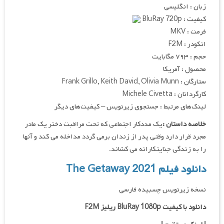
زبان : انگلیسی
کیفیت : BluRay 720p
فرمت : MKV
انکودر : F2M
حجم : ۷۹۳ مگابایت
محصول : آمریکا
ستارگان : Frank Grillo, Keith David, Olivia Munn
کارگردانان : Michele Civetta
لینک‌های مرتبط : جستجوی زیرنویس – کیفیت‌های دیگر
خلاصه داستان :
یک مددکار اجتماعی که تحت مراقبت دختر یک مادر
مجرد قرار دارد وقتی پدر از زندان برمی گردد مداخله می کند و آنها
را به زندگی جنایتکارانه می کشاند.
دانلود فیلم The Getaway 2021
نسخه زیرنویس چسبیده فارسی
دانلود با کیفیت BluRay 1080p ریلیز F2M