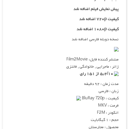
پیش نمایش فیلم اضافه شد
کیفیت ۷۲۰p اضافه شد
کیفیت ۱۰۸۰p اضافه شد
نسخه دوبله فارسی اضافه شد
منتشر کننده فایل: Film2Movie
ژانر : ماجرایی , خانوادگی , فانتزی
۵٫۲/۱۰ از ۱۵۱ رای
مدت زمان : ۹۲ دقیقه
زبان : فارسی
کیفیت : BluRay 720p
فرمت : MKV
انکودر : F2M
حجم : ۱ گیگابایت
محصول : مجارستان