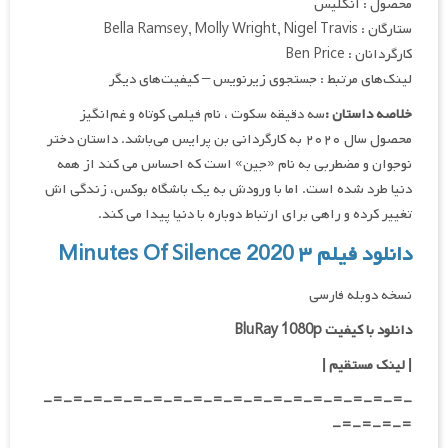
محصول : انگلیس
ستارگان : Bella Ramsey, Molly Wright, Nigel Travis
کارگردانان : Ben Price
لینک‌های مرتبط : جستجوی زیرنویس – کیفیت‌های دیگر
خلاصه داستان :
سه دقیقه سکوت ، نام فیلمی کوتاه و غم‌انگیز
محصول سال ۲۰۲۰ به کارگردانی بن پرایس می‌باشد. داستان دختر
نوجوان و مضطربی به نام «جین» است که احساس می کند از همه
دنیا طرد شده است. اما با ورودش به یک باشگاه بوکس، زندگی اش
تغییر کرده و راهی برای ارتباط دوباره با دنیا پیدا می کند.
دانلود فیلم ۳ Minutes Of Silence 2020
نسخه دوبله فارسی
دانلود با کیفیت BluRay 1080p
|
لینک مستقیم |
-=-=-=-=-=-=-=-=-=-=-=-=-=-=-=-=-=-=-
=-=-=-=-