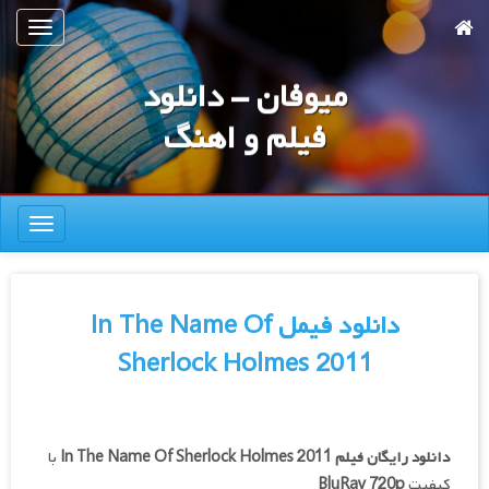
رش
تعویض
ه
ناوبری
حتوای
میوفان - دانلود
صلی
فیلم و اهنگ
تعویض
ناوبری
دانلود فیمل In The Name Of
Sherlock Holmes 2011
دانلود رایگان فیلم
In The Name Of Sherlock Holmes 2011
با
کیفیت
BluRay 720p