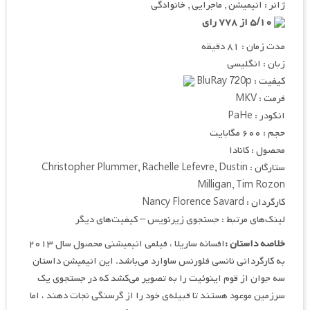
ژانر : انیمیشن , ماجرایی , خانوادگی
۵/۱۰ از ۷۷۸ رای
مدت زمان : ۸۱ دقیقه
زبان : انگلیسی
کیفیت : BluRay 720p
فرمت : MKV
انکودر : PaHe
حجم : ۶۰۰ مگابایت
محصول : کانادا
ستارگان : Christopher Plummer, Rachelle Lefevre, Dustin
Milligan, Tim Rozon
کارگردان : Nancy Florence Savard
لینک‌های مرتبط : جستجوی زیرنویس – کیفیت‌های دیگر
خلاصه داستان :
افسانه ساریلا ، فیلمی انیمیشنی محصول سال ۲۰۱۳
به کارگردانی نانسی فلورنس ساوارد می‌باشد. این انیمیشن داستان
سه جوان از قوم اینوئیت را به تصویر می‌کشد که در جستجوی یک
سرزمین موعود هستند تا قبیله‌ی خود را از گرسنگی نجات دهند ، اما