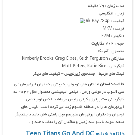
مدت زمان : ۷۹ دقیقه
زبان : انگلیسی
کیفیت : BluRay 720p
فرمت : MKV
انکودر : F2M
حجم : ۷۲۲ مگابایت
محصول : آمریکا
ستارگان : Kimberly Brooks, Greg Cipes, Keith Ferguson
کارگردان : Matt Peters, Katie Rice
لینک‌های مرتبط : جستجوی زیرنویس – کیفیت‌های دیگر
خلاصه داستان :
تایتان های نوجوان به پیش و دختران ابرقهرمان دی
سی آشوب در مولتی ورس ، فیلمی انیمیشنی محصول سال ۲۰۲۲ به
کارگردانی مت پیترز و کیتی رایس می‌باشد. لکس لوتر تمامی
ابرقهرمان ها را در منطقه فانتوم زندانی کرده است. تایتان های
نوجوان و دختران ابرقهرمان علیرغم میل باطنی شان باید با یکدیگر
متحد شوند تا بتوانند زمین و ساکنان آن را نجات دهند و..
دانلود فیلم Teen Titans Go And DC