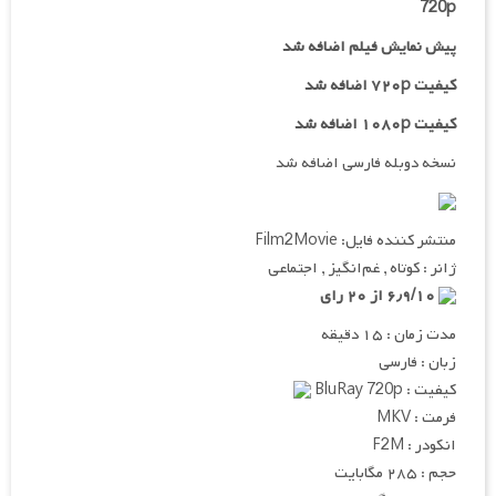
720p
پیش نمایش فیلم اضافه شد
کیفیت ۷۲۰p اضافه شد
کیفیت ۱۰۸۰p اضافه شد
نسخه دوبله فارسی اضافه شد
منتشر کننده فایل: Film2Movie
ژانر : کوتاه , غم‌انگیز , اجتماعی
۶٫۹/۱۰ از ۲۰ رای
مدت زمان : ۱۵ دقیقه
زبان : فارسی
کیفیت : BluRay 720p
فرمت : MKV
انکودر : F2M
حجم : ۲۸۵ مگابایت