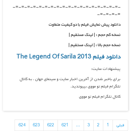
-=-=-=-=-=-=-=-=-=-=-=-=-=-=-=-=-=-=-
=-=-=-=-
دانلود پیش نمایش فیلم با دو کیفیت متفاوت
نسخه کم حجم : | لینک مستقیم |
نسخه حجم بالا : | لینک مستقیم |
دانلود فیلم The Legend Of Sarila 2013
پیشنهادات سایت:
برای باخبر شدن از آخرین اخبار سایت و سینمای جهان ، به کانال
تلگرام فیلم تو مووی بپیوندید.
کانال تلگرام فیلم تو مووی
راهبری
نوشته‌ها
قبلی
1
2
3
…
621
622
623
624