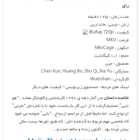
رای
مدت زمان : ۱۲۵ دقیقه
زبان : چینی , ماندارین
کیفیت : BluRay 720p
فرمت : MKV
انکودر : MkvCage
حجم : ۱٫۱ گیگابایت
محصول : چین
ستارگان : Chen Kun, Huang Bo, Shu Qi, Xia Yu
کارگردان : Wuershan
لینک های مرتبط : جستجوی زیرنویس – کیفیت های دیگر
خلاصه داستان :
در آغاز دهه ی ۱۹۹۰ کارشناس و کاوشگر معابد ، “هو
بایی” تصمیم گرفت تا از این کار بازنشست شود تا با نامزدش “شِرلی”
ازدواج کند. اما دقیقاً قبل از مراسم ازدواج ، “بایی” متوجه می شود
که شخصی مهم مربوط به گذشته اش ، که طبق باورها بیست سال
پیش مُرده بود ، اکنون زنده و سالم است و…