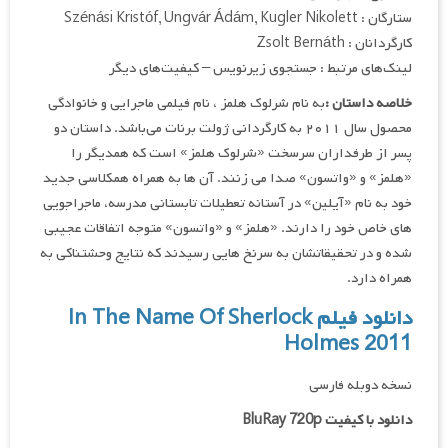
ستارگان : Szénási Kristóf, Ungvár Ádám, Kugler Nikolett
کارگردانان : Zsolt Bernáth
لینک‌های مرتبط : جستجوی زیرنویس – کیفیت‌های دیگر
خلاصه داستان :
به نام شرلوک هلمز ، نام فیلمی ماجرایی و خانوادگی
محصول سال ۲۰۱۱ به کارگردانی ژولت برنات می‌باشد. داستان دو
پسر از طرفداران سرسخت «شرلوک هلمز» است که همدیگر را
«هلمز» و «واتسون» صدا می زنند. آن ها به همراه همکلاسی جدید
خود به نام «آیلین» در آستانه تعطیلات تابستانی مدرسه، ماجراجویی
های خاص خود را دارند. «هلمز» و «واتسون» متوجه اتفاقات عجیبی
شده و در تحقیقاتشان به سرنخ هایی رسیدند که نتایج وحشتناکی به
همراه دارد.
دانلود فیلم In The Name Of Sherlock
Holmes 2011
نسخه دوبله فارسی
دانلود با کیفیت BluRay 720p